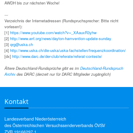
AWDH bis zur nächsten Woche!
---
Verzeichnis der Internetadressen (Rundspruchsprecher: Bitte nicht
vorlesen!):
[1]
https://www.youtube.com/watch?v=_XAauxR3yhw
[2]
http://www.arrl.org/news/dayton-hamvention-update-sunday
[3]
qrg@uska.ch
[4]
http://www.uska.ch/die-uska/uska-fachstellen/frequenzkoordination/
[dx]
http://www.darc.de/der-club/referate/referat-conteste/
Ältere Deutschland-Rundsprüche gibt es im
Deutschland-Rundspruch
Archiv
des DARC (derzeit nur für DARC Mitglieder zugänglich)
Kontakt
Landesverband Niederösterreich
des Österreichischen Versuchssenderverbands ÖVSV
ZVR 19166297 1