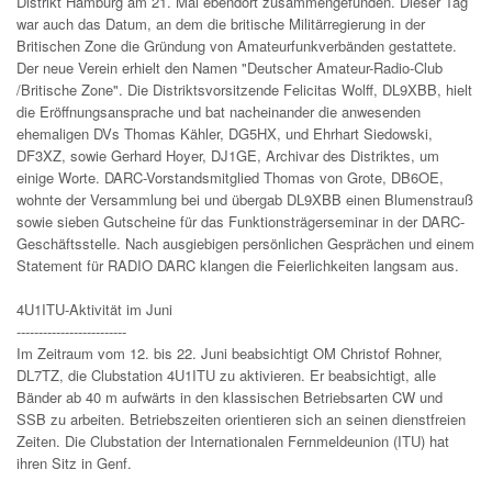
Distrikt Hamburg am 21. Mai ebendort zusammengefunden. Dieser Tag
war auch das Datum, an dem die britische Militärregierung in der
Britischen Zone die Gründung von Amateurfunkverbänden gestattete.
Der neue Verein erhielt den Namen "Deutscher Amateur-Radio-Club
/Britische Zone". Die Distriktsvorsitzende Felicitas Wolff, DL9XBB, hielt
die Eröffnungsansprache und bat nacheinander die anwesenden
ehemaligen DVs Thomas Kähler, DG5HX, und Ehrhart Siedowski,
DF3XZ, sowie Gerhard Hoyer, DJ1GE, Archivar des Distriktes, um
einige Worte. DARC-Vorstandsmitglied Thomas von Grote, DB6OE,
wohnte der Versammlung bei und übergab DL9XBB einen Blumenstrauß
sowie sieben Gutscheine für das Funktionsträgerseminar in der DARC-
Geschäftsstelle. Nach ausgiebigen persönlichen Gesprächen und einem
Statement für RADIO DARC klangen die Feierlichkeiten langsam aus.
4U1ITU-Aktivität im Juni
-------------------------
Im Zeitraum vom 12. bis 22. Juni beabsichtigt OM Christof Rohner,
DL7TZ, die Clubstation 4U1ITU zu aktivieren. Er beabsichtigt, alle
Bänder ab 40 m aufwärts in den klassischen Betriebsarten CW und
SSB zu arbeiten. Betriebszeiten orientieren sich an seinen dienstfreien
Zeiten. Die Clubstation der Internationalen Fernmeldeunion (ITU) hat
ihren Sitz in Genf.