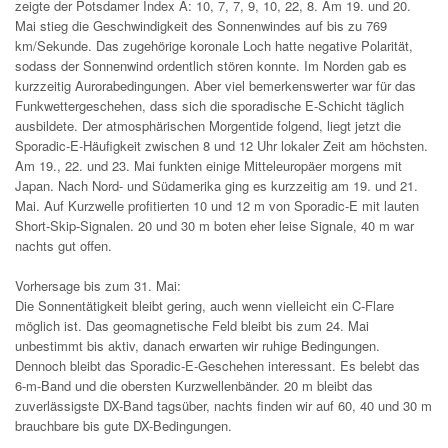
zeigte der Potsdamer Index A: 10, 7, 7, 9, 10, 22, 8. Am 19. und 20.
Mai stieg die Geschwindigkeit des Sonnenwindes auf bis zu 769
km/Sekunde. Das zugehörige koronale Loch hatte negative Polarität,
sodass der Sonnenwind ordentlich stören konnte. Im Norden gab es
kurzzeitig Aurorabedingungen. Aber viel bemerkenswerter war für das
Funkwettergeschehen, dass sich die sporadische E-Schicht täglich
ausbildete. Der atmosphärischen Morgentide folgend, liegt jetzt die
Sporadic-E-Häufigkeit zwischen 8 und 12 Uhr lokaler Zeit am höchsten.
Am 19., 22. und 23. Mai funkten einige Mitteleuropäer morgens mit
Japan. Nach Nord- und Südamerika ging es kurzzeitig am 19. und 21.
Mai. Auf Kurzwelle profitierten 10 und 12 m von Sporadic-E mit lauten
Short-Skip-Signalen. 20 und 30 m boten eher leise Signale, 40 m war
nachts gut offen.
Vorhersage bis zum 31. Mai:
Die Sonnentätigkeit bleibt gering, auch wenn vielleicht ein C-Flare
möglich ist. Das geomagnetische Feld bleibt bis zum 24. Mai
unbestimmt bis aktiv, danach erwarten wir ruhige Bedingungen.
Dennoch bleibt das Sporadic-E-Geschehen interessant. Es belebt das
6-m-Band und die obersten Kurzwellenbänder. 20 m bleibt das
zuverlässigste DX-Band tagsüber, nachts finden wir auf 60, 40 und 30 m
brauchbare bis gute DX-Bedingungen.