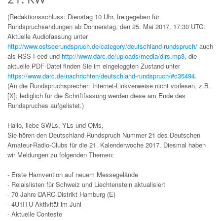
(Redaktionsschluss: Dienstag 10 Uhr, freigegeben für
Rundspruchsendungen ab Donnerstag, den 25. Mai 2017, 17:30 UTC.
Aktuelle Audiofassung unter
http://www.ostseerundspruch.de/category/deutschland-rundspruch/
auch
als RSS-Feed und
http://www.darc.de/uploads/media/dlrs.mp3
, die
aktuelle PDF-Datei finden Sie im eingeloggten Zustand unter
https://www.darc.de/nachrichten/deutschland-rundspruch/#c35494
.
(An die Rundspruchsprecher: Internet-Linkverweise nicht vorlesen, z.B.
[X]; lediglich für die Schriftfassung werden diese am Ende des
Rundspruches aufgelistet.)
Hallo, liebe SWLs, YLs und OMs,
Sie hören den Deutschland-Rundspruch Nummer 21 des Deutschen
Amateur-Radio-Clubs für die 21. Kalenderwoche 2017. Diesmal haben
wir Meldungen zu folgenden Themen:
- Erste Hamvention auf neuem Messegelände
- Relaislisten für Schweiz und Liechtenstein aktualisiert
- 70 Jahre DARC-Distrikt Hamburg (E)
- 4U1ITU-Aktivität im Juni
- Aktuelle Conteste