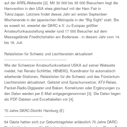
auf der ARRL-Webseite [2]. Mit 30 000 bis 35 000 Besuchern liegt die
Hamvention in den USA etwa gleichauf mit der Ham Fair in
Tokio/Japan. Letztere findet dieses Jahr am ersten September-
Wochenende in der japanischen Metropole in der "Big Sight" statt. Bis
es soweit ist, erwartet der DARC e.V. zu Europas größter
Amateurfunkausstellung wieder rund 17 000 Besucher auf dem
Messegelände Friedrichshafen am Bodensee - in diesem Jahr vom 14.
bis 16. Juli.
Relaislisten für Schweiz und Liechtenstein aktualisiert
-------------------------------------------------------
Wie der Schweizer Amateurfunkverband USKA auf seiner Webseite
meldet, hat Renato Schlittler, HB9BXQ, Koordinator für automatisch
arbeitende Stationen, Relaislisten für die Schweiz und das Fürstentum
Liechtenstein aktualisiert. Gelistet sind Sprachumsetzer, ATV-Relais,
Packet-Radio-Digipeater und Baken. Korrekturen oder Ergänzungen zu
den Daten werden per E-Mail entgegengenommen [3]. Die Daten liegen
als PDF-Dateien und Exceltabellen vor [4].
70 Jahre DARC-Distrikt Hamburg (E)
----------------------------------
64 Gäste hatten sich zur Geburtstagsfeier anlässlich 70 Jahre DARC-