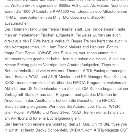
als Weiterentwicklungen seiner 6000er Reihe auf. Als weitere Neuheiten
waren die 1500-W-Endstufe KPA1500 von Elecraft, neue Mikrofone von
INRAD, neue Antennen von MFJ, Monobeam und SteppIR
auszumachen.
Der Flohmarkt fand unter freiem Himmel statt. Die Handelswaren hatte
man an meterlangen Tischen aufgestellt. Teilweise wurden sie auch
direkt aus den PKWs heraus verkauft. Reges Treiben herrschte auch in
den Vortragsräumen. Im "Ham Radio Makers and Hackers"-Forum
fragte Glen Popiel, KW5GP, das Publikum, wer schon einmal mit
Mikrocontrollern gearbeitet habe - fast alle hoben die Hände. Allein am
Messe-Freitag gab es Vorträge über Amateurfunkpeilen, Tipps zur
Betriebstechnik und vielen weiteren Themen. ARRL-Funksportmanager
Norm Fusaro, W3IZ, und ARRL-Medien- und PR-Manager Sean Kutzko,
KX9X, moderierten einen Talk über das NPOTA-Programm, welches die
Aktivität aus US-Nationalparks zum Ziel hat. OM Kutzko begann seinen
Vortrag mit Statistik aus dem Programm und gab das Mikrofon im
Anschluss in das Auditorium, bei dem die Besucher ihre NPOTA-
Geschichten preisgaben. Wer indes die Autoren Joel Hallas, W1ZR,
Glen Popiel, KW5GP, und Ward Silver, N0AX, treffen wollte, fand sich
am ARRL-Stand für eine Buchsignierung ein.
Die Hamvention endete am Sonntag, den 21. Mai, um 13 Uhr. "See you
in 2018", schreibt Becky Schoenfeld, W1BXY, vom ARRL-Magazin QST