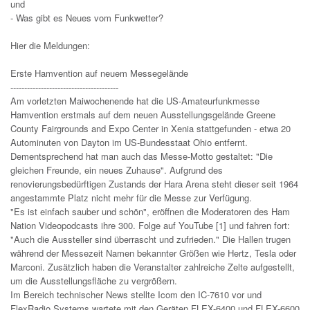
und
- Was gibt es Neues vom Funkwetter?
Hier die Meldungen:
Erste Hamvention auf neuem Messegelände
---------------------------------------
Am vorletzten Maiwochenende hat die US-Amateurfunkmesse
Hamvention erstmals auf dem neuen Ausstellungsgelände Greene
County Fairgrounds and Expo Center in Xenia stattgefunden - etwa 20
Autominuten von Dayton im US-Bundesstaat Ohio entfernt.
Dementsprechend hat man auch das Messe-Motto gestaltet: "Die
gleichen Freunde, ein neues Zuhause". Aufgrund des
renovierungsbedürftigen Zustands der Hara Arena steht dieser seit 1964
angestammte Platz nicht mehr für die Messe zur Verfügung.
"Es ist einfach sauber und schön", eröffnen die Moderatoren des Ham
Nation Videopodcasts ihre 300. Folge auf YouTube [1] und fahren fort:
"Auch die Aussteller sind überrascht und zufrieden." Die Hallen trugen
während der Messezeit Namen bekannter Größen wie Hertz, Tesla oder
Marconi. Zusätzlich haben die Veranstalter zahlreiche Zelte aufgestellt,
um die Ausstellungsfläche zu vergrößern.
Im Bereich technischer News stellte Icom den IC-7610 vor und
FlexRadio Systems wartete mit den Geräten FLEX-6400 und FLEX-6600