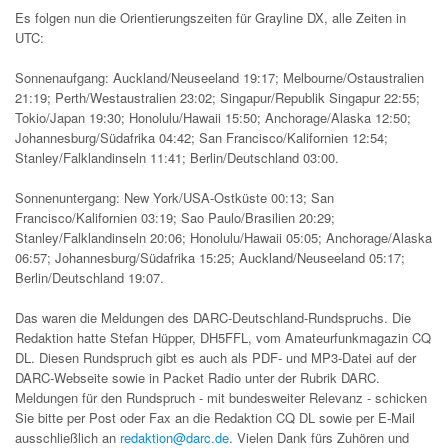
Es folgen nun die Orientierungszeiten für Grayline DX, alle Zeiten in
UTC:
Sonnenaufgang: Auckland/Neuseeland 19:17; Melbourne/Ostaustralien
21:19; Perth/Westaustralien 23:02; Singapur/Republik Singapur 22:55;
Tokio/Japan 19:30; Honolulu/Hawaii 15:50; Anchorage/Alaska 12:50;
Johannesburg/Südafrika 04:42; San Francisco/Kalifornien 12:54;
Stanley/Falklandinseln 11:41; Berlin/Deutschland 03:00.
Sonnenuntergang: New York/USA-Ostküste 00:13; San
Francisco/Kalifornien 03:19; Sao Paulo/Brasilien 20:29;
Stanley/Falklandinseln 20:06; Honolulu/Hawaii 05:05; Anchorage/Alaska
06:57; Johannesburg/Südafrika 15:25; Auckland/Neuseeland 05:17;
Berlin/Deutschland 19:07.
Das waren die Meldungen des DARC-Deutschland-Rundspruchs. Die
Redaktion hatte Stefan Hüpper, DH5FFL, vom Amateurfunkmagazin CQ
DL. Diesen Rundspruch gibt es auch als PDF- und MP3-Datei auf der
DARC-Webseite sowie in Packet Radio unter der Rubrik DARC.
Meldungen für den Rundspruch - mit bundesweiter Relevanz - schicken
Sie bitte per Post oder Fax an die Redaktion CQ DL sowie per E-Mail
ausschließlich an
redaktion@darc.de
. Vielen Dank fürs Zuhören und