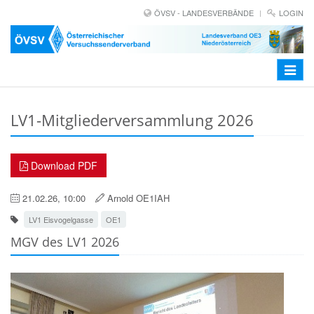
ÖVSV - LANDESVERBÄNDE
LOGIN
Toggle
navigat
LV1-Mitgliederversammlung 2026
Download PDF
21.02.26, 10:00
Arnold OE1IAH
LV1 Eisvogelgasse
OE1
MGV des LV1 2026