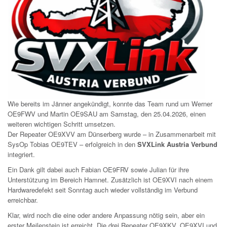
Wie bereits im Jänner angekündigt, konnte das Team rund um Werner
OE9FWV und Martin OE9SAU am Samstag, den 25.04.2026, einen
weiteren wichtigen Schritt umsetzen.
Der Repeater OE9XVV am Dünserberg wurde – in Zusammenarbeit mit
SysOp Tobias OE9TEV – erfolgreich in den
SVXLink Austria Verbund
integriert.
Ein Dank gilt dabei auch Fabian OE9FRV sowie Julian für ihre
Unterstützung im Bereich Hamnet. Zusätzlich ist OE9XVI nach einem
Hardwaredefekt seit Sonntag auch wieder vollständig im Verbund
erreichbar.
Klar, wird noch die eine oder andere Anpassung nötig sein, aber ein
erster Meilenstein ist erreicht. Die drei Repeater OE9XKV, OE9XVI und