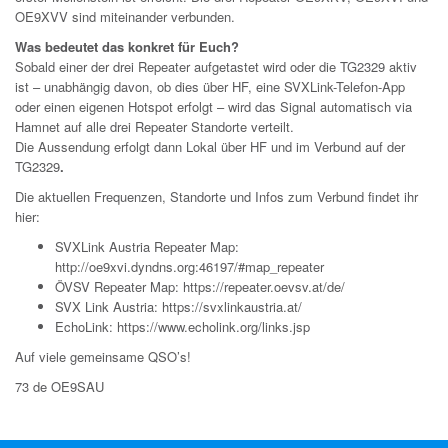
OE9XVV sind miteinander verbunden.
Was bedeutet das konkret für Euch?
Sobald einer der drei Repeater aufgetastet wird oder die TG2329 aktiv
ist – unabhängig davon, ob dies über HF, eine SVXLink-Telefon-App
oder einen eigenen Hotspot erfolgt – wird das Signal automatisch via
Hamnet auf alle drei Repeater Standorte verteilt.
Die Aussendung erfolgt dann Lokal über HF und im Verbund auf der
TG2329
.
Die aktuellen Frequenzen, Standorte und Infos zum Verbund findet ihr
hier:
SVXLink Austria Repeater Map:
http://oe9xvi.dyndns.org:46197/#map_repeater
ÖVSV Repeater Map:
https://repeater.oevsv.at/de/
SVX Link Austria:
https://svxlinkaustria.at/
EchoLink:
https://www.echolink.org/links.jsp
Auf viele gemeinsame QSO’s!
73 de OE9SAU