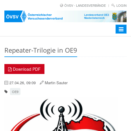
ÖVSV - LANDESVERBÄNDE
LOGIN
Toggle
navigat
Repeater-Trilogie in OE9
Download PDF
27.04.26, 09:09
Martin Sauter
OE9