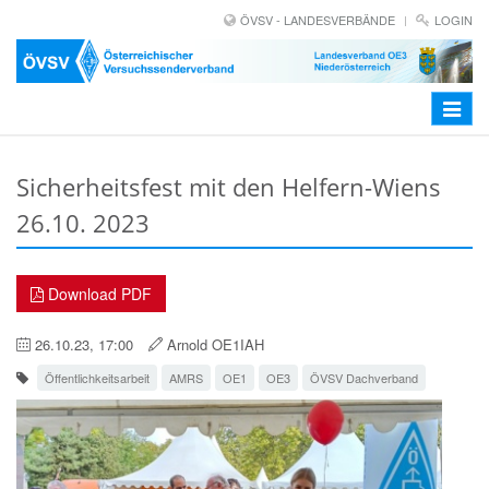
ÖVSV - LANDESVERBÄNDE
LOGIN
Toggle
navigat
Sicherheitsfest mit den Helfern-Wiens
26.10. 2023
Download PDF
26.10.23, 17:00
Arnold OE1IAH
Öffentlichkeitsarbeit
AMRS
OE1
OE3
ÖVSV Dachverband