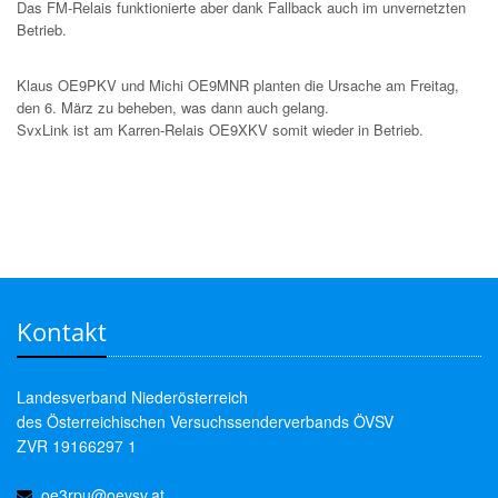
Das FM-Relais funktionierte aber dank Fallback auch im unvernetzten
Betrieb.
Klaus OE9PKV und Michi OE9MNR planten die Ursache am Freitag,
den 6. März zu beheben, was dann auch gelang.
SvxLink ist am Karren-Relais OE9XKV somit wieder in Betrieb.
Kontakt
Landesverband Niederösterreich
des Österreichischen Versuchssenderverbands ÖVSV
ZVR 19166297 1
oe3rpu@oevsv.at