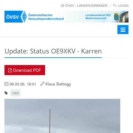
ÖVSV - LANDESVERBÄNDE
LOGIN
Toggle
navigat
Update: Status OE9XKV - Karren
Download PDF
06.03.26, 18:01
Klaus Battlogg
OE9