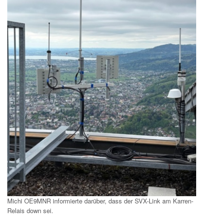
Michi OE9MNR informierte darüber, dass der SVX-Link am Karren-
Relais down sei.