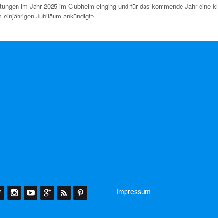
ltungen im Jahr 2025 im Clubheim einging und für das kommende Jahr eine kl
m einjährigen Jubiläum ankündigte.
Impressum