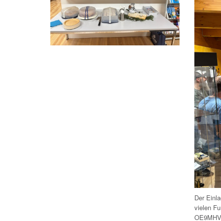
Der Einla
vielen F
OE9MHV e