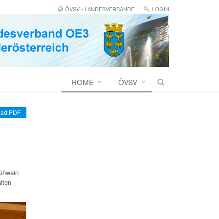
ÖVSV - LANDESVERBÄNDE
LOGIN
HOME
ÖVSV
ad PDF
lühwein
lten