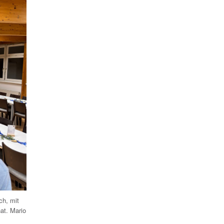
ch, mit
at. Mario