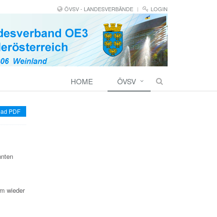
ÖVSV - LANDESVERBÄNDE
LOGIN
HOME
ÖVSV
ad PDF
nnten
lm wieder