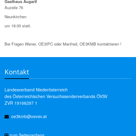
Gasthaus Augartl
Auzeile 76
Neunkirchen
um 19:00 statt.
Bei Fragen Wener, OE3IPC oder Manfred, OE3KMB kontaktieren !
Kontakt
Landesverband Niederösterreich
des Österreichischen Versuchssenderverbands ÖVSV
ZVR 19166297 1
oe3kmb@oevsv.at
zum Seitenanfang