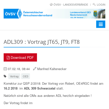
ÖVSV - LANDESVERBÄNDE
LOGIN
Toggle
navigat
ADL309 : Vortrag JT65, JT9, FT8
Download PDF
07.02.18, 08:44
Manfred Kaltenecker
Vortrag
OE3
Korrektur zur QSP 2/2018: Der Vortrag von Robert, OE4RGC findet am
16.2 2018
im
ADL 309 Schwarzatal
statt.
Natürlich sind alle OMs aus anderen ADL herzlich eingeladen !
Der Vortrag findet im