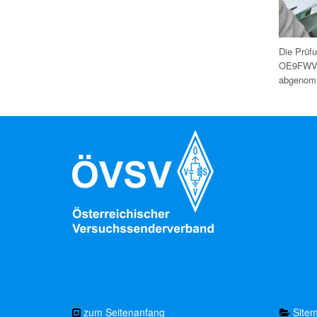
Die Prüf
OE9FWV u
abgenom
zum Seitenanfang
Site