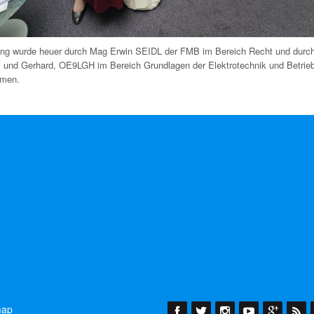
ung wurde heuer durch Mag Erwin SEIDL der FMB im Bereich Recht und durc
nd Gerhard, OE9LGH im Bereich Grundlagen der Elektrotechnik und Betrie
men.
map