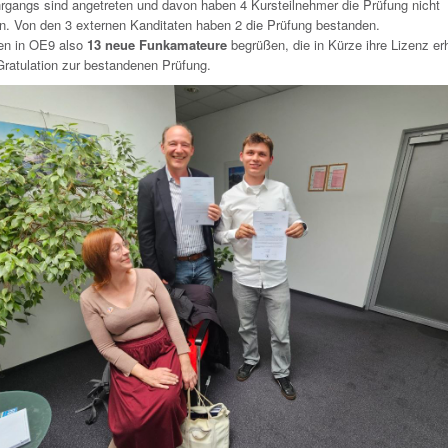
hrgangs sind angetreten und davon haben 4 Kursteilnehmer die Prüfung nicht
n. Von den 3 externen Kanditaten haben 2 die Prüfung bestanden.
en in OE9 also
13 neue Funkamateure
begrüßen, die in Kürze ihre Lizenz er
Gratulation zur bestandenen Prüfung.