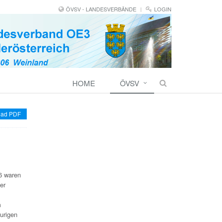
ÖVSV - LANDESVERBÄNDE
LOGIN
HOME
ÖVSV
ad PDF
6 waren
er
m
eurigen