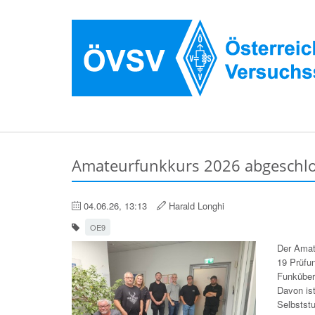
Amateurfunkkurs 2026 abgeschl
04.06.26, 13:13
Harald Longhi
OE9
Der Amat
19 Prüfu
Funküber
Davon is
Selbststu