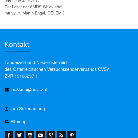
das neue Jahr 2017.
Der Leiter der AMRS Waldviertel
mit vy 73 Martin Engel, OE3EMC
Kontakt
Landesverband Niederösterreich
des Österreichischen Versuchssenderverbands ÖVSV
ZVR 19166297 1
oe3kmb@oevsv.at
zum Seitenanfang
Sitemap