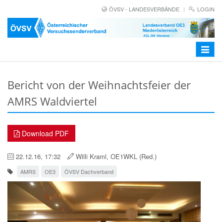
ÖVSV - LANDESVERBÄNDE
LOGIN
Toggle
navigat
Bericht von der Weihnachtsfeier der
AMRS Waldviertel
Download PDF
22.12.16, 17:32
Willi Kraml, OE1WKL (Red.)
AMRS
OE3
ÖVSV Dachverband