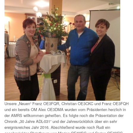
Unsere „Neuen“ Franz OE3FQR, Christian OE3CKC und Franz OE3FQH
und ein bereits OM Alex OE3DMA wurden vom Präsidenten herzlich in
der AMRS willkommen geheißen. Es folgte noch die Präsentation der
Chronik „30 Jahre ADL-031“ und der Jahresrückblick über ein sehr
ereignisreiches Jahr 2016. Abschließend wurde noch Rudi ein