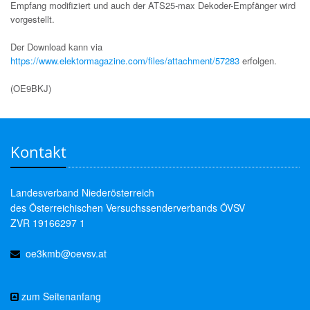
Empfang modifiziert und auch der ATS25-max Dekoder-Empfänger wird
vorgestellt.
Der Download kann via
https://www.elektormagazine.com/files/attachment/57283
erfolgen.
(OE9BKJ)
Kontakt
Landesverband Niederösterreich
des Österreichischen Versuchssenderverbands ÖVSV
ZVR 19166297 1
oe3kmb@oevsv.at
zum Seitenanfang