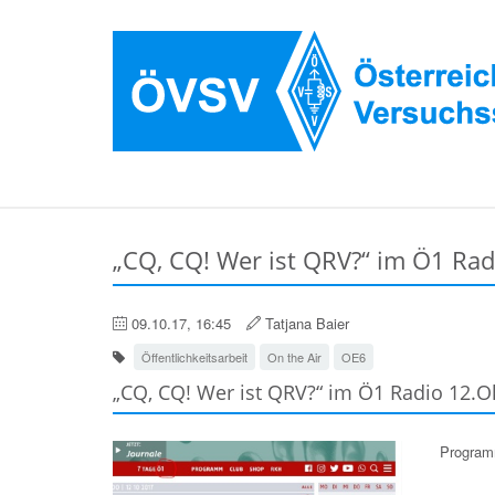
„CQ, CQ! Wer ist QRV?“ im Ö1 Rad
09.10.17, 16:45
Tatjana Baier
Öffentlichkeitsarbeit
On the Air
OE6
„CQ, CQ! Wer ist QRV?“ im Ö1 Radio 12.O
Programm