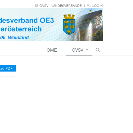
ÖVSV - LANDESVERBÄNDE
LOGIN
HOME
ÖVSV
ad PDF