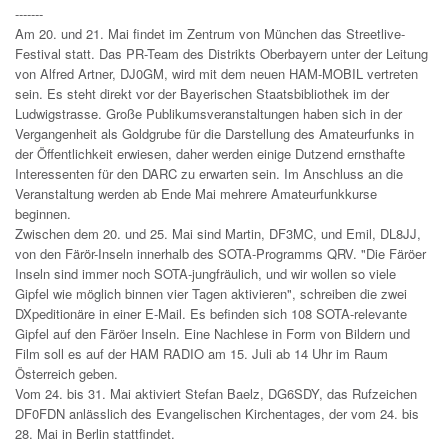
-------
Am 20. und 21. Mai findet im Zentrum von München das Streetlive-
Festival statt. Das PR-Team des Distrikts Oberbayern unter der Leitung
von Alfred Artner, DJ0GM, wird mit dem neuen HAM-MOBIL vertreten
sein. Es steht direkt vor der Bayerischen Staatsbibliothek im der
Ludwigstrasse. Große Publikumsveranstaltungen haben sich in der
Vergangenheit als Goldgrube für die Darstellung des Amateurfunks in
der Öffentlichkeit erwiesen, daher werden einige Dutzend ernsthafte
Interessenten für den DARC zu erwarten sein. Im Anschluss an die
Veranstaltung werden ab Ende Mai mehrere Amateurfunkkurse
beginnen.
Zwischen dem 20. und 25. Mai sind Martin, DF3MC, und Emil, DL8JJ,
von den Färör-Inseln innerhalb des SOTA-Programms QRV. "Die Färöer
Inseln sind immer noch SOTA-jungfräulich, und wir wollen so viele
Gipfel wie möglich binnen vier Tagen aktivieren", schreiben die zwei
DXpeditionäre in einer E-Mail. Es befinden sich 108 SOTA-relevante
Gipfel auf den Färöer Inseln. Eine Nachlese in Form von Bildern und
Film soll es auf der HAM RADIO am 15. Juli ab 14 Uhr im Raum
Österreich geben.
Vom 24. bis 31. Mai aktiviert Stefan Baelz, DG6SDY, das Rufzeichen
DF0FDN anlässlich des Evangelischen Kirchentages, der vom 24. bis
28. Mai in Berlin stattfindet.