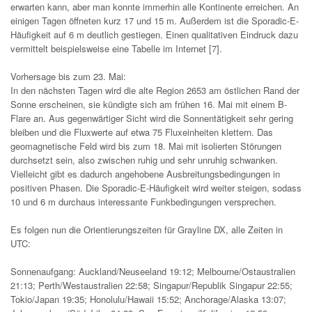
erwarten kann, aber man konnte immerhin alle Kontinente erreichen. An
einigen Tagen öffneten kurz 17 und 15 m. Außerdem ist die Sporadic-E-
Häufigkeit auf 6 m deutlich gestiegen. Einen qualitativen Eindruck dazu
vermittelt beispielsweise eine Tabelle im Internet [7].
Vorhersage bis zum 23. Mai:
In den nächsten Tagen wird die alte Region 2653 am östlichen Rand der
Sonne erscheinen, sie kündigte sich am frühen 16. Mai mit einem B-
Flare an. Aus gegenwärtiger Sicht wird die Sonnentätigkeit sehr gering
bleiben und die Fluxwerte auf etwa 75 Fluxeinheiten klettern. Das
geomagnetische Feld wird bis zum 18. Mai mit isolierten Störungen
durchsetzt sein, also zwischen ruhig und sehr unruhig schwanken.
Vielleicht gibt es dadurch angehobene Ausbreitungsbedingungen in
positiven Phasen. Die Sporadic-E-Häufigkeit wird weiter steigen, sodass
10 und 6 m durchaus interessante Funkbedingungen versprechen.
Es folgen nun die Orientierungszeiten für Grayline DX, alle Zeiten in
UTC:
Sonnenaufgang: Auckland/Neuseeland 19:12; Melbourne/Ostaustralien
21:13; Perth/Westaustralien 22:58; Singapur/Republik Singapur 22:55;
Tokio/Japan 19:35; Honolulu/Hawaii 15:52; Anchorage/Alaska 13:07;