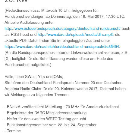
(Redaktionsschluss: Mittwoch 10 Uhr, freigegeben für
Rundspruchsendungen ab Donnerstag, den 18. Mai 2017, 17:30 UTC.
Aktuelle Audiofassung unter
http://www.ostseerundspruch.de/category/deutschland-rundspruch/
auch
als RSS-Feed und
http://www.darc.de/uploads/media/dlrs.mp3
, die
aktuelle PDF-Datei finden Sie im eingeloggten Zustand unter
https://www.darc.de/nachrichten/deutschland-rundspruch/#c35494
.
(An die Rundspruchsprecher: Internet-Linkverweise nicht vorlesen, z.B.
[X]; lediglich für die Schriftfassung werden diese am Ende des
Rundspruches aufgelistet.)
Hallo, liebe SWLs, YLs und OMs,
Sie hören den Deutschland-Rundspruch Nummer 20 des Deutschen
Amateur-Radio-Clubs für die 20. Kalenderwoche 2017. Diesmal haben
wir Meldungen zu folgenden Themen:
- BNetzA veröffentlicht Mitteilung - 70 MHz für Amateurfunkdienst
- Ergebnisse der DARC-Mitgliederversammlung
- Helfer für den zweiten WRTC-Testtag gesucht
- Funktionsträgerseminar vom 22. bis 24. September
- Termine