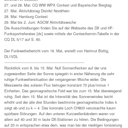
27. und 28. Mai: CQ WW WPX Contest und Bayerischer Bergtag
27. Mai: Aktivitätstag Distrikt Nordrhein
28. Mai: Hamburg Contest
29. Mai bis 2. Juni: AGCW Aktivitätswoche
Die Ausschreibungen finden Sie auf der Webseite des DX und HF-
Funksportreferates [dx] sowie mittels der Contesttermin-Tabelle in der
CQ DL 5/17 auf S. 60.
Der Funkwetterbericht vom 16. Mai, erstellt von Hartmut Büttig,
DL1VDL
----------------------------------------------------------------------
Rückblick vom 8. bis 15. Mai: Null Sonnenflecken auf der uns
zugewandten Seite der Sonne spiegeln in erster Näherung die sehr
ruhige Funkwettersituation der vergangenen Woche wider. Die
Messwerte des solaren Flux betrugen konstant 70 plus/minus 1
Einheiten. Das geomagnetische Feld war bis zum 15. Mai überwiegend
ruhig. Seit dem 15. Mai ist die Intensität des Sonnenwindes leicht
erhöht und der alle drei Stunden bestimmte geomagnetische Index k
zeigt ab und zu k = 4. Das koronale Loch CH803 verursachte kaum
spürbare Störungen. Auf den unteren Kurzwellenbändern waren vor
allem auf 40 und 30 m laute DX-Stationen zu hören. Die Bedingungen
auf 20 m entsprachen etwa dem, was man bei der niedrigen Ionisierung