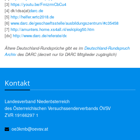
[3]
https://youtu.be/FmizrmCbCu4
[4] dk1dsa(at)
darc.de
[5]
http://helfer.wrtc2018.de
[6]
www.darc.de/geschaeftsstelle/ausbildungszentrum/#c35458
[7]
http://amunters.home.xs4all.nl/eskiplog50.htm
[dx]
http://www.darc.de/referate/dx
Ältere Deutschland-Rundsprüche gibt es im
Deutschland-Rundspruch
Archiv
des DARC (derzeit nur für DARC Mitglieder zugänglich)
Kontakt
Landesverband Niederösterreich
des Österreichischen Versuchssenderverbands ÖVSV
ZVR 19166297 1
oe3kmb@oevsv.at