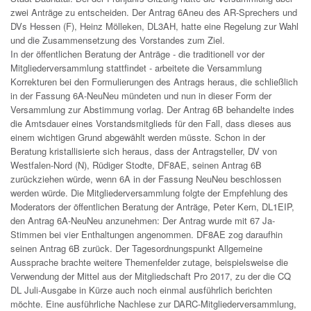
zwei Anträge zu entscheiden. Der Antrag 6Aneu des AR-Sprechers und
DVs Hessen (F), Heinz Mölleken, DL3AH, hatte eine Regelung zur Wahl
und die Zusammensetzung des Vorstandes zum Ziel.
In der öffentlichen Beratung der Anträge - die traditionell vor der
Mitgliederversammlung stattfindet - arbeitete die Versammlung
Korrekturen bei den Formulierungen des Antrags heraus, die schließlich
in der Fassung 6A-NeuNeu mündeten und nun in dieser Form der
Versammlung zur Abstimmung vorlag. Der Antrag 6B behandelte indes
die Amtsdauer eines Vorstandsmitglieds für den Fall, dass dieses aus
einem wichtigen Grund abgewählt werden müsste. Schon in der
Beratung kristallisierte sich heraus, dass der Antragsteller, DV von
Westfalen-Nord (N), Rüdiger Stodte, DF8AE, seinen Antrag 6B
zurückziehen würde, wenn 6A in der Fassung NeuNeu beschlossen
werden würde. Die Mitgliederversammlung folgte der Empfehlung des
Moderators der öffentlichen Beratung der Anträge, Peter Kern, DL1EIP,
den Antrag 6A-NeuNeu anzunehmen: Der Antrag wurde mit 67 Ja-
Stimmen bei vier Enthaltungen angenommen. DF8AE zog daraufhin
seinen Antrag 6B zurück. Der Tagesordnungspunkt Allgemeine
Aussprache brachte weitere Themenfelder zutage, beispielsweise die
Verwendung der Mittel aus der Mitgliedschaft Pro 2017, zu der die CQ
DL Juli-Ausgabe in Kürze auch noch einmal ausführlich berichten
möchte. Eine ausführliche Nachlese zur DARC-Mitgliederversammlung,