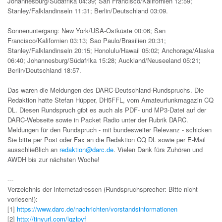
Johannesburg/Südafrika 04:39; San Francisco/Kalifornien 12:59;
Stanley/Falklandinseln 11:31; Berlin/Deutschland 03:09.
Sonnenuntergang: New York/USA-Ostküste 00:06; San
Francisco/Kalifornien 03:13; Sao Paulo/Brasilien 20:31;
Stanley/Falklandinseln 20:15; Honolulu/Hawaii 05:02; Anchorage/Alaska
06:40; Johannesburg/Südafrika 15:28; Auckland/Neuseeland 05:21;
Berlin/Deutschland 18:57.
Das waren die Meldungen des DARC-Deutschland-Rundspruchs. Die
Redaktion hatte Stefan Hüpper, DH5FFL, vom Amateurfunkmagazin CQ
DL. Diesen Rundspruch gibt es auch als PDF- und MP3-Datei auf der
DARC-Webseite sowie in Packet Radio unter der Rubrik DARC.
Meldungen für den Rundspruch - mit bundesweiter Relevanz - schicken
Sie bitte per Post oder Fax an die Redaktion CQ DL sowie per E-Mail
ausschließlich an
redaktion@darc.de
. Vielen Dank fürs Zuhören und
AWDH bis zur nächsten Woche!
---
Verzeichnis der Internetadressen (Rundspruchsprecher: Bitte nicht
vorlesen!):
[1]
https://www.darc.de/nachrichten/vorstandsinformationen
[2]
http://tinyurl.com/lqzlpyf