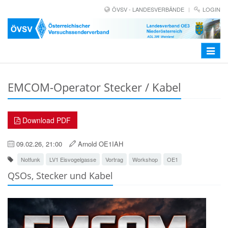
ÖVSV - LANDESVERBÄNDE
LOGIN
Toggle
navigat
EMCOM-Operator Stecker / Kabel
Download PDF
09.02.26, 21:00
Arnold OE1IAH
Notfunk
LV1 Eisvogelgasse
Vortrag
Workshop
OE1
QSOs, Stecker und Kabel