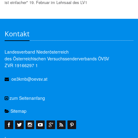
ist einfacher" 19. Februar im Lehrsaal des LV1
Kontakt
Landesverband Niederösterreich
des Österreichischen Versuchssenderverbands ÖVSV
ZVR 19166297 1
oe3kmb@oevsv.at
zum Seitenanfang
Sitemap