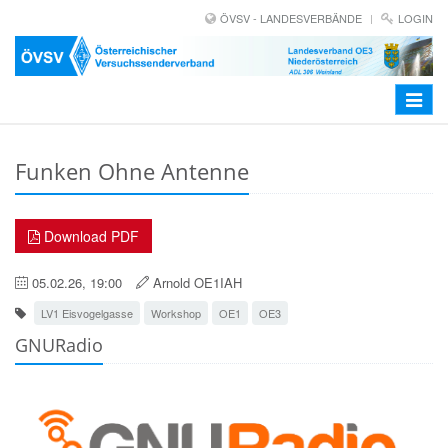
ÖVSV - LANDESVERBÄNDE
LOGIN
Toggle
navigat
Funken Ohne Antenne
Download PDF
05.02.26, 19:00
Arnold OE1IAH
LV1 Eisvogelgasse
Workshop
OE1
OE3
GNURadio