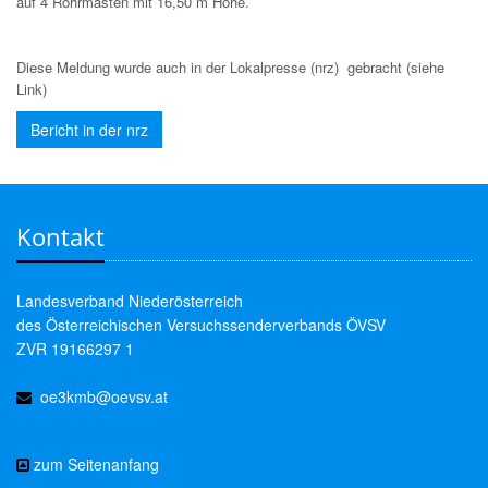
auf 4 Rohrmasten mit 16,50 m Höhe.
Diese Meldung wurde auch in der Lokalpresse (nrz) gebracht (siehe
Link)
Bericht in der nrz
Kontakt
Landesverband Niederösterreich
des Österreichischen Versuchssenderverbands ÖVSV
ZVR 19166297 1
oe3kmb@oevsv.at
zum Seitenanfang