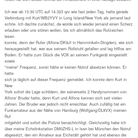
Ich war ab 13:30 UTC auf 14.323 qrv wie fast jeden Tag, hatte gerade
Verbindung mit Kurt/WB2YVY in Long Island/New York als jemand laut
schrie. Ich dachte zunächst, da würde sich wieder jemand einen Scherz
erlauben oder uns stören wollen, bis ich allmählich das Rufzeichen
lesen
konnte, denn der Rufer (Alfons/DK9JI in Hamminkeln-Dingden), wie sich
herausgestellt hat, war aus seinem Rollstuhl gefallen und lag hilflos am
Boden. Er hatte zum Glück die VOX an seinem Funkgerät eingestellt
sowie
"meine" Frequenz, sonst hätte er keinen Notruf absetzen können. Er
hatte
sich ja täglich auf dieser Frequenz gemeldet. Ich konnte dem Kurt in
New
York sofort die Lage schildern, der seinerseits 2 Handynummern von
Alfons' Bruder hatte, denn Kurt und Alfons kennen sich seit vielen
Jahren. Der Bruder war jedoch nicht erreichbar. Auch zufällig hat ein
Funkamateur aus der Nähe von Hamburg (Wolfgang/DL8VX) meinen
Ruf
mitgehört und sofort die Polizei benachrichtigt. Gleichzeitig habe ich
über meine Echolinkstation DM0ZHS-L in Isen bei München den Notruf
abgesetzt, den ein Amateur aus Eichstätt gehört hat und ebenso die