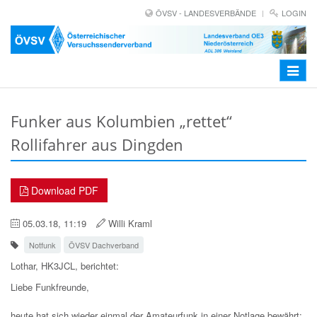
ÖVSV - LANDESVERBÄNDE
LOGIN
Toggle
navigat
Funker aus Kolumbien „rettet“
Rollifahrer aus Dingden
Download PDF
05.03.18, 11:19
Willi Kraml
Notfunk
ÖVSV Dachverband
Lothar, HK3JCL, berichtet:
Liebe Funkfreunde,
heute hat sich wieder einmal der Amateurfunk in einer Notlage bewährt: