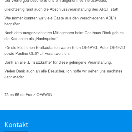
Der Wettergott bescherte uns ein angenehmes Herbstwetter.
Gleichzeitig fand auch die Abschlussveranstaltung des ARDF statt.
Wie immer konnten wir viele Gäste aus den verschiedenen ADL`s
begrüßen.
Nach dem ausgezeichneten Mittagessen beim Gasthaus Röck gab es
die Kastanien als „Nachspeise“.
Für die köstlichen Bratkastanien waren Erich OE6RYG, Peter OE6FZD
sowie Pauline OE6YLF verantwortlich.
Dank an alle „Einsatzkräfte“ für diese gelungene Veranstaltung,
Vielen Dank auch an alle Besucher. Ich hoffe wir sehen uns nächstes
Jahr wieder.
73 es 55 de Franz OE6WIG
Kontakt