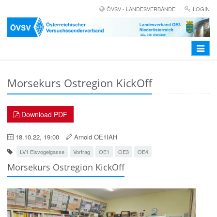
ÖVSV - LANDESVERBÄNDE
LOGIN
Toggle
navigat
Morsekurs Ostregion KickOff
Download PDF
18.10.22, 19:00
Arnold OE1IAH
LV1 Eisvogelgasse
Vortrag
OE1
OE3
OE4
Morsekurs Ostregion KickOff