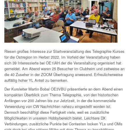
Riesen großes Interesse zur Startveranstaltung des Telegraphie Kurses
für die Ostregion im Herbst 2022. Im Vorfeld der Veranstaltung haben
sich 39 Interessierte bei OE1IAH der die Veranstaltung orgenisiert hat
gemeldet. Am Abend waren 25 Besucher im Clubheim und zeitweise an
die 40 Zuseher in der ZOOM Übertragung anwesend. Erfreulicherweise
auffällig hoher YL Anteil zu bemerken.
Der Kursleiter Martin Bobal OE3VBU präsentierte an dem Abend einen
kompakten Überblick zum Thema Telegraphie, von den historischen
Anfängen vor 200 Jahren bis zur Jetztzeit, in der die kommerzielle
Verwendung von CW Nachrichten nahezu eingestellt worden ist.
Dennoch beschäftigt diese Fertigkeit viele, weil es zusätzliche
Möglichkeiten in unserem Hobbybereich bietet. Leichtere DX
Verbindungen, zusätzliche Punkte bei Contesten locken YLs und OMs
sich doch bei aller nötigen Mühe mit dem Thema zu beschäftigen.