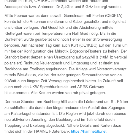
musste mit Kurt, OE1KBC erarbeitet werden und Router und
Accesspoints bzw. Antennen für 2,4Ghz und 5 GHz besorgt werden.
Mitte Februar war es dann soweit. Gemeinsam mit Florian (OE3FTA)
konnte ich die Antennen montieren und Kabel geschützt und möglichst
unsichtbar verlegen. Viel Geschick und die Absicherung mittels
Klettergurt waren bei Temperaturen um Null Grad nötig. Bis in die
Dunkelheit wurde gearbeitet und noch Fehler in der Stromversorgung
behoben. Am nächsten Tag kam auch Kurt (OE1KBC) auf den Turm um
mir bei der Konfiguration des Mikrotik Edgepoint-Routers zu helfen. Der
Standort bietet derzeit einen Userzugang auf 2422MHz (10MHz vertikal
polarisiert) Richtung Neulengbach und Umgebung und ist direkt am
Backbone am Exelberg angebunden. Die Anlage wird Notstromversorgt
mittels Blei-Akkus, die bei der sehr geringen Stromaufnahme von ca.
20Watt auch längere Zeit Versorgungsicherheit bieten. In Zukunft soll
auch noch ein UKW-Sprechfunkrelais und APRS-Gateway
hinzukommen. Alle Kosten werden von mir privat getragen.
Der neue Standort am Buchberg hilft auch die Lücke rund um St. Pölten
zu schließen, die durch den länger andauernden Ausfall des Zuganges
am Kaiserkogel entstanden ist. Die Region wird jetzt durch den ebenso
neu aktivierten Jauerling, den Buchberg und im Tullnerfeld durch
Troppberg und Exelberg abgedeckt. Nähere Details und Karten dazu
findet sich in der HAMNET-Datenbank
https://hamnetdb.net