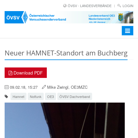
ÖVSV - LANDESVERBÄNDE
LOGIN
Toggle
navigat
Neuer HAMNET-Standort am Buchberg
Download PDF
09.02.18, 15:27
Mike Zwingl, OE3MZC
Hamnet
Notfunk
OE3
ÖVSV Dachverband