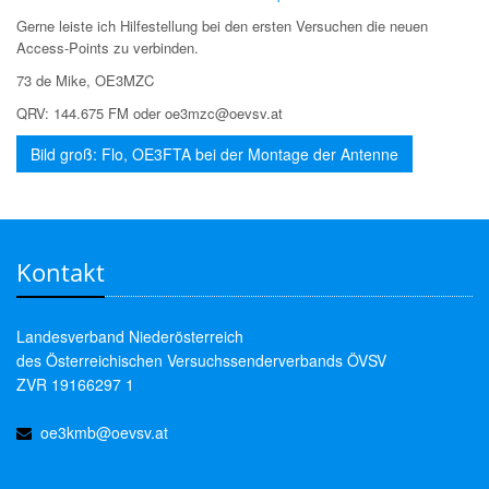
Gerne leiste ich Hilfestellung bei den ersten Versuchen die neuen
Access-Points zu verbinden.
73 de Mike, OE3MZC
QRV: 144.675 FM oder oe3mzc@oevsv.at
Bild groß: Flo, OE3FTA bei der Montage der Antenne
Kontakt
Landesverband Niederösterreich
des Österreichischen Versuchssenderverbands ÖVSV
ZVR 19166297 1
oe3kmb@oevsv.at