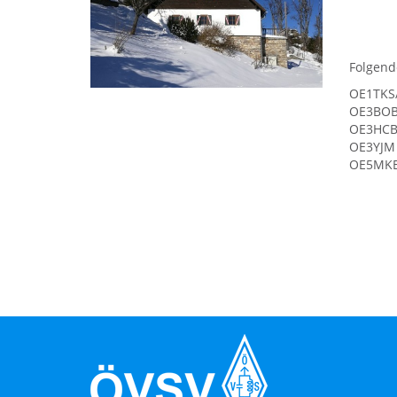
Folgend
OE1TKS/
OE3BOB/
OE3HCB 
OE3YJM 
OE5MKE