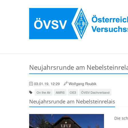
Neujahrsrunde am Nebelsteinrel
03.01.19, 12:29
Wolfgang Roubik
On the Air
AMRS
OE3
ÖVSV Dachverband
Neujahrsrunde am Nebelsteinrelais
Die sc