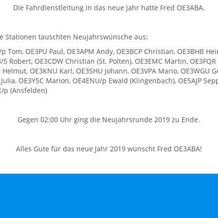
Die Fahrdienstleitung in das neue Jahr hatte Fred OE3ABA.
e Stationen tauschten Neujahrswünsche aus:
p Tom, OE3PU Paul, OE3APM Andy, OE3BCP Christian, OE3BHB Hei
5 Robert, OE3CDW Christian (St. Pölten), OE3EMC Martin, OE3FQR 
Helmut, OE3KNU Karl, OE3SHU Johann, OE3VPA Mario, OE3WGU Ge
Julia, OE3YSC Marion, OE4ENU/p Ewald (Klingenbach), OE5AJP Sepp 
/p (Ansfelden)
Gegen 02:00 Uhr ging die Neujahrsrunde 2019 zu Ende.
Alles Gute für das neue Jahr 2019 wünscht Fred OE3ABA!