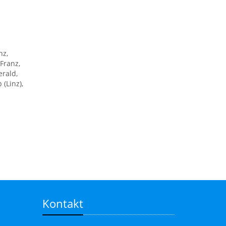
nz,
Franz,
rald,
(Linz),
Kontakt