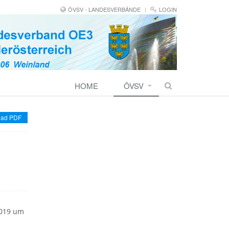
ÖVSV - LANDESVERBÄNDE
LOGIN
HOME
ÖVSV
ad PDF
2019 um