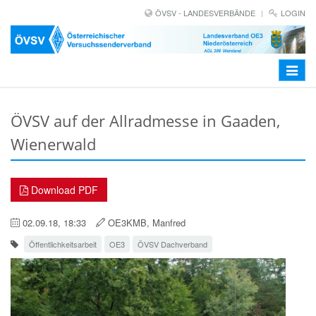
ÖVSV - LANDESVERBÄNDE
LOGIN
Toggle
navigat
ÖVSV auf der Allradmesse in Gaaden,
Wienerwald
Download PDF
02.09.18, 18:33
OE3KMB, Manfred
Öffentlichkeitsarbeit
OE3
ÖVSV Dachverband