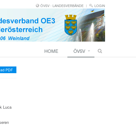
ÖVSV - LANDESVERBÄNDE
LOGIN
HOME
ÖVSV
ad PDF
ik Luca
nseren