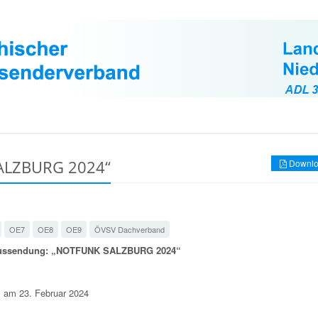
ALZBURG 2024“
Downlo
OE7
OE8
OE9
ÖVSV Dachverband
ussendung: „NOTFUNK SALZBURG 2024“
, am 23. Februar 2024