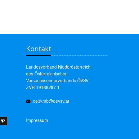
Kontakt
Landesverband Niederösterreich
des Österreichischen
Versuchssenderverbands ÖVSV
ZVR 19166297 1
oe3kmb@oevsv.at
Impressum