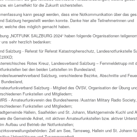
zw. ein Lerneffekt für die Zukunft sicherstellen.
menfassung kann gesagt werden, dass eine Notkommunikation über das ge
nd Salzburg hergestellt werden konnte. Danke hier alle Teilnehmerinnen und
er, welche dies möglich gemacht haben.
Übung „NOTFUNK SALZBURG 2024“ haben folgende Organisationen teilgeno
r uns sehr herzlich bedanken:
nd Salzburg - Referat für Referat Katastrophenschutz, Landesnotfunkstelle S
E2XKD;
terreichisches Rotes Kreuz, Landesverband Salzburg – Fernmeldetrupp mit 
tfunkstellen bei den beiden Leitstellen im Bundesland;
ndesfeuerwehrverband Salzburg, verschiedene Bezirke, Abschnitte und Feue
 Bundesland,
ateurfunkverband Salzburg - Mitglied des ÖVSV, Organisation der Übung und
rschiedenen Funkstellen und Mitgliedern;
RS - Amateurfunkverein des Bundesheeres /Austrian Military Radio Society,
rschiedenen Funkstellen und Mitgliedern;
adtgemeinde Hallein, Saalfelden und St. Johann, Marktgemeinde Kuchl und 
wie die Gemeinde Adnet, mit aktiven Amateurfunkstellen bzw. aktiver Unters
im Aufbau und Betrieb der Notfunkstellen;
zirksverwaltungsbehörden: Zell am See, Tamsweg, Hallein und St. Johann für
sitive Unterstützung und Zusammenarbeit.