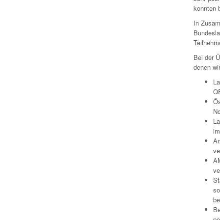
konnten b
In Zusam
Bundesla
Teilnehm
Bei der 
denen wi
La
O
Ös
No
La
im
Am
ve
AM
ve
St
so
be
Be
po