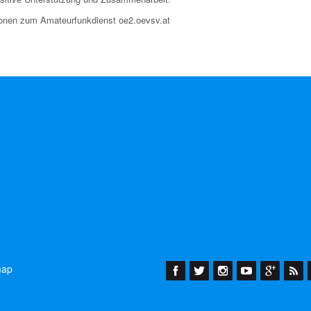
ionen zum Amateurfunkdienst oe2.oevsv.at
map