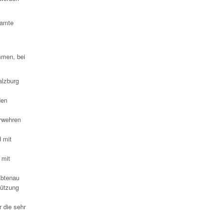
samte
mmen, bei
alzburg
den
rwehren
 mit
 mit
Abtenau
tützung
 die sehr