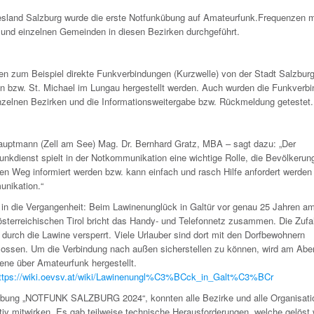
sland Salzburg wurde die erste Notfunkübung auf Amateurfunk.Frequenzen mi
 und einzelnen Gemeinden in diesen Bezirken durchgeführt.
en zum Beispiel direkte Funkverbindungen (Kurzwelle) von der Stadt Salzbur
en bzw. St. Michael im Lungau hergestellt werden. Auch wurden die Funkverb
inzelnen Bezirken und die Informationsweitergabe bzw. Rückmeldung getestet.
auptmann (Zell am See) Mag. Dr. Bernhard Gratz, MBA – sagt dazu: „Der
unkdienst spielt in der Notkommunikation eine wichtige Rolle, die Bevölkerun
en Weg informiert werden bzw. kann einfach und rasch Hilfe anfordert werden 
nikation.“
k in die Vergangenheit: Beim Lawinenunglück in Galtür vor genau 25 Jahren a
österreichischen Tirol bricht das Handy- und Telefonnetz zusammen. Die Zufa
t durch die Lawine versperrt. Viele Urlauber sind dort mit den Dorfbewohnern
lossen. Um die Verbindung nach außen sicherstellen zu können, wird am Abe
ene über Amateurfunk hergestellt.
ttps://wiki.oevsv.at/wiki/Lawinenungl%C3%BCck_in_Galt%C3%BCr
Übung „NOTFUNK SALZBURG 2024“, konnten alle Bezirke und alle Organisat
tiv mitwirken. Es gab teilweise technische Herausforderungen, welche gelöst