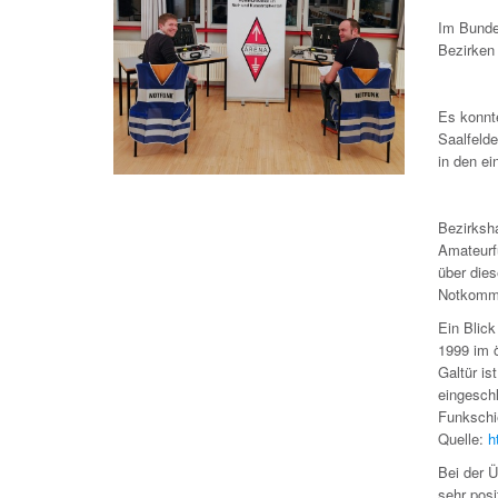
Im Bunde
Bezirken
Es konnt
Saalfeld
in den e
Bezirksh
Amateurf
über dies
Notkommu
Ein Blic
1999 im 
Galtür is
eingesch
Funkschi
Quelle:
h
Bei der 
sehr posi