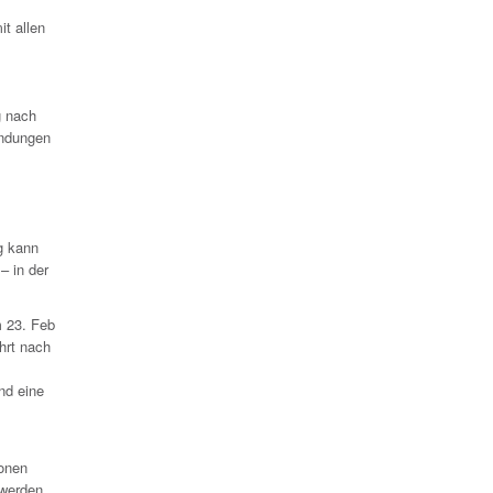
t allen
g nach
indungen
g kann
– in der
m 23. Feb
hrt nach
nd eine
ionen
 werden