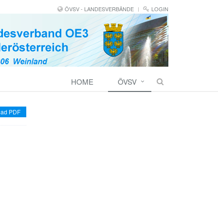
ÖVSV - LANDESVERBÄNDE
LOGIN
HOME
ÖVSV
ad PDF