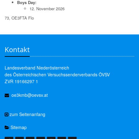
Boys Day:
12. November 2026
73, OE3FTA Flo
Kontakt
Landesverband Niederösterreich
des Österreichischen Versuchssenderverbands ÖVSV
ZVR 19166297 1
oe3kmb@oevsv.at
zum Seitenanfang
Sitemap