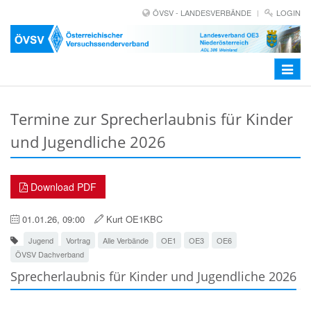
ÖVSV - LANDESVERBÄNDE
LOGIN
Toggle
navigat
Termine zur Sprecherlaubnis für Kinder
und Jugendliche 2026
Download PDF
01.01.26, 09:00
Kurt OE1KBC
Jugend
Vortrag
Alle Verbände
OE1
OE3
OE6
ÖVSV Dachverband
Sprecherlaubnis für Kinder und Jugendliche 2026