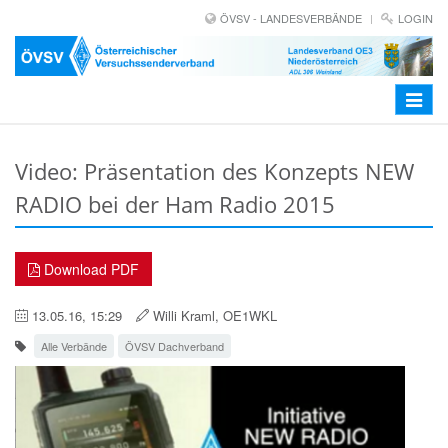
ÖVSV - LANDESVERBÄNDE
LOGIN
Toggle
navigat
Video: Präsentation des Konzepts NEW
RADIO bei der Ham Radio 2015
Download PDF
13.05.16, 15:29
Willi Kraml, OE1WKL
Alle Verbände
ÖVSV Dachverband