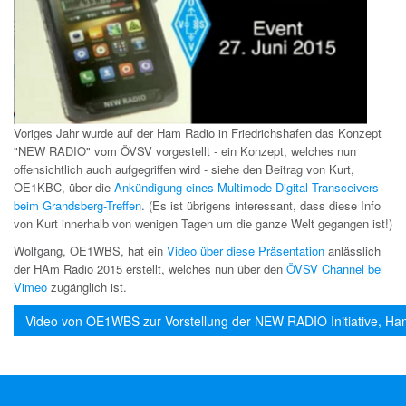
Voriges Jahr wurde auf der Ham Radio in Friedrichshafen das Konzept
"NEW RADIO" vom ÖVSV vorgestellt - ein Konzept, welches nun
offensichtlich auch aufgegriffen wird - siehe den Beitrag von Kurt,
OE1KBC, über die
Ankündigung eines Multimode-Digital Transceivers
beim Grandsberg-Treffen
. (Es ist übrigens interessant, dass diese Info
von Kurt innerhalb von wenigen Tagen um die ganze Welt gegangen ist!)
Wolfgang, OE1WBS, hat ein
Video über diese Präsentation
anlässlich
der HAm Radio 2015 erstellt, welches nun über den
ÖVSV Channel bei
Vimeo
zugänglich ist.
Video von OE1WBS zur Vorstellung der NEW RADIO Initiative, H