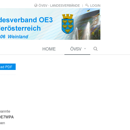
ÖVSV - LANDESVERBÄNDE
LOGIN
HOME
ÖVSV
ad PDF
enannte
 OE7WPA
pen