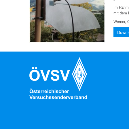
Im Rahme
mit dem 
Werner, 
Downl