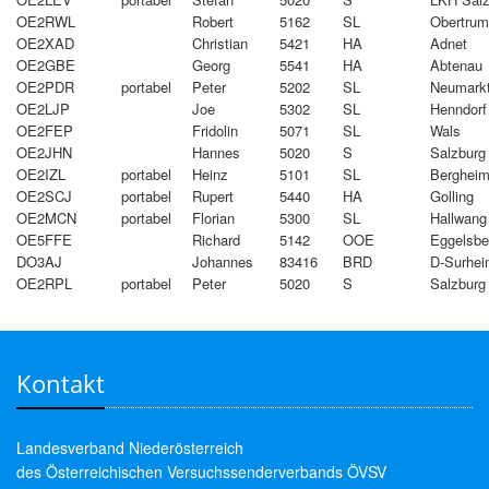
OE2RWL
Robert
5162
SL
Obertrum
OE2XAD
Christian
5421
HA
Adnet
OE2GBE
Georg
5541
HA
Abtenau
OE2PDR
portabel
Peter
5202
SL
Neumark
OE2LJP
Joe
5302
SL
Henndorf
OE2FEP
Fridolin
5071
SL
Wals
OE2JHN
Hannes
5020
S
Salzburg
OE2IZL
portabel
Heinz
5101
SL
Berghei
OE2SCJ
portabel
Rupert
5440
HA
Golling
OE2MCN
portabel
Florian
5300
SL
Hallwang
OE5FFE
Richard
5142
OOE
Eggelsbe
DO3AJ
Johannes
83416
BRD
D-Surhe
OE2RPL
portabel
Peter
5020
S
Salzburg
Kontakt
Landesverband Niederösterreich
des Österreichischen Versuchssenderverbands ÖVSV