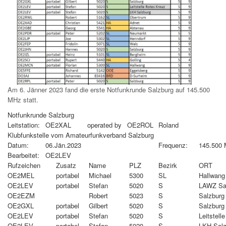
Am 6. Jänner 2023 fand die erste Notfunkrunde Salzburg auf 145.500
MHz statt.
Notfunkrunde Salzburg
Leitstation:
OE2XAL
operated by
OE2ROL
Roland
Klubfunkstelle vom Amateurfunkverband Salzburg
Datum:
06.Jän.2023
Frequenz:
145.500
Bearbeitet:
OE2LEV
Rufzeichen
Zusatz
Name
PLZ
Bezirk
ORT
OE2MEL
portabel
Michael
5300
SL
Hallwang
OE2LEV
portabel
Stefan
5020
S
LAWZ Sa
OE2EZM
Robert
5023
S
Salzburg
OE2GXL
portabel
Gilbert
5020
S
Salzburg
OE2LEV
portabel
Stefan
5020
S
Leitstell
OE2LEV
portabel
Stefan
5020
S
LKH Salz