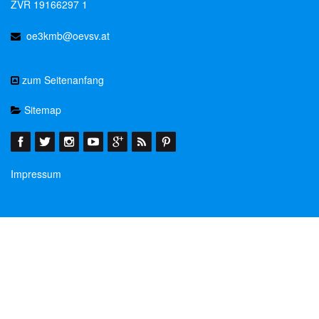
ZVR 19166297 1
oe3kmb@oevsv.at
zum Seitenanfang
Sitemap
Impressum