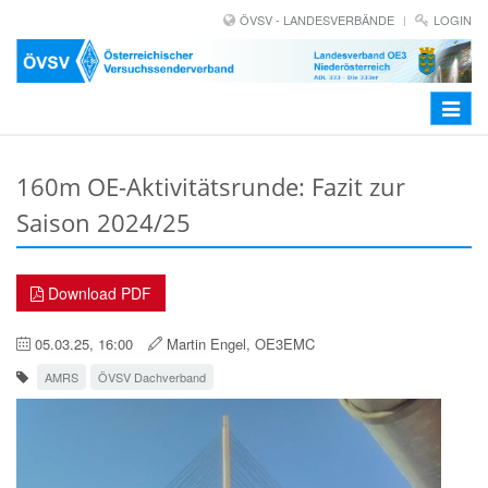
ÖVSV - LANDESVERBÄNDE
LOGIN
Toggle
navigat
160m OE-Aktivitätsrunde: Fazit zur
Saison 2024/25
Download PDF
05.03.25, 16:00
Martin Engel, OE3EMC
AMRS
ÖVSV Dachverband