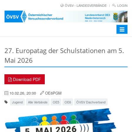
ÖVSV - LANDESVERBÄNDE
LOGIN
Toggle
navigat
27. Europatag der Schulstationen am 5.
Mai 2026
Download PDF
10.02.26, 20:00
OE6PGM
Jugend
Alle Verbände
OE5
OE6
ÖVSV Dachverband