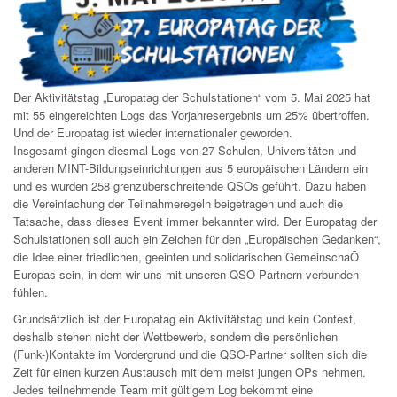
Der Aktivitätstag „Europatag der Schulstationen“ vom 5. Mai 2025 hat
mit 55 eingereichten Logs das Vorjahresergebnis um 25% übertroﬀen.
Und der Europatag ist wieder internationaler geworden.
Insgesamt gingen diesmal Logs von 27 Schulen, Universitäten und
anderen MINT-Bildungseinrichtungen aus 5 europäischen Ländern ein
und es wurden 258 grenzüberschreitende QSOs geführt. Dazu haben
die Vereinfachung der Teilnahmeregeln beigetragen und auch die
Tatsache, dass dieses Event immer bekannter wird. Der Europatag der
Schulstationen soll auch ein Zeichen für den „Europäischen Gedanken“,
die Idee einer friedlichen, geeinten und solidarischen GemeinschaŌ
Europas sein, in dem wir uns mit unseren QSO-Partnern verbunden
fühlen.
Grundsätzlich ist der Europatag ein Aktivitätstag und kein Contest,
deshalb stehen nicht der Wettbewerb, sondern die persönlichen
(Funk-)Kontakte im Vordergrund und die QSO-Partner sollten sich die
Zeit für einen kurzen Austausch mit dem meist jungen OPs nehmen.
Jedes teilnehmende Team mit gültigem Log bekommt eine