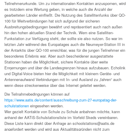
Teilnehmerurkunde. Um zu internationalen Kontakten anzuspornen, wird
es trotzdem eine Wertung geben, in welche auch die Anzahl der
gearbeiteten Länder einﬂießt. Die Nutzung des Satellitenfunks über QO-
100 für Weitverbindungen hat sich aufgrund der sicheren
Ausbreitungsbedingungen bewährt und repräsentiert auch nach außen
hin den hohen aktuellen Stand der Technik. Wem eine Satelliten-
Funkstation zur Verfügung steht, der sollte sie also nutzen. So war im
letzten Jahr während des Europatages auch die Neumeyer-Station III in
der Antarktis über QO-100 erreichbar, was für die jungen Teilnehmer ein
besonderes Erlebnis war. Aber auch bescheidener ausgestattete
Stationen haben die Möglichkeit, sichere Kontakte über weite
Enƞernungen und über die Landesgrenzen hinaus aufzubauen. Echolink
und Digital-Voice bieten hier die Möglichkeit mit kleinem Geräte- und
Antennenaufwand Verbindungen mit In- und Ausland zu „fahren“ auch
wenn diese streckenweise über das Internet geleitet werden.
Die Teilnahmebedingungen können auf
https://www.aatis.de/content/ausschreibung-zum-27-europatag-der-
schulstationen
eingesehen werden.
Wer gezielt Kontakte von Schule zu Schule anbahnen möchte, kann
anhand der AATiS-Schulstationsliste im Vorfeld Skeds vereinbaren.
Diese Liste kann direkt über Anfrage an schoolstations@aatis.de
angefordert werden und wird aus Aktualitätsgründen nicht zum