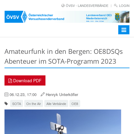
ÖVSV - LANDESVERBÄNDE
LOGIN
Toggle
navigat
Amateurfunk in den Bergen: OE8DSQs
Abenteuer im SOTA-Programm 2023
Download PDF
06.12.23, 17:00
Henryk Unterköfler
SOTA
On the Air
Alle Verbände
OE8