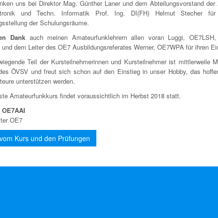
nken uns bei Direktor Mag. Günther Laner und dem Abteilungsvorstand der 
ktronik und Techn. Informatik Prof. Ing. DI(FH) Helmut Stecher für
gsstellung der Schulungsräume.
hen Dank
auch meinen Amateurfunklehrern allen voran Luggi, OE7LSH, 
nd dem Leiter des OE7 Ausbildungsreferates Werner, OE7WPA für ihren Ei
wiegende Teil der Kursteilnehmerinnen und Kursteilnehmer ist mittlerweile Mi
 des ÖVSV und freut sich schon auf den Einstieg in unser Hobby, das hoffent
eure unterstützen werden.
te Amateurfunkkurs findet voraussichtlich im Herbst 2018 statt.
, OE7AAI
iter OE7
r vom Kurs und den Prüfungen