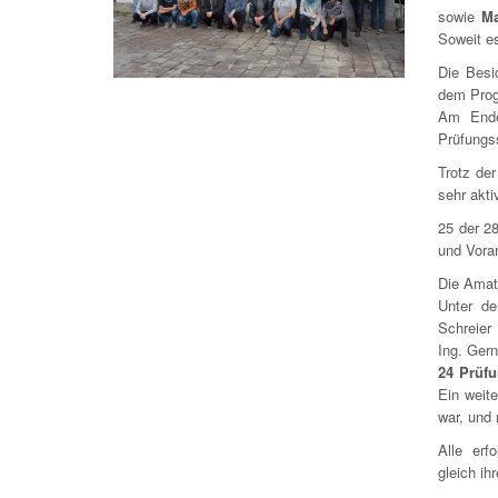
sowie
Ma
Soweit es
Die Besi
dem Prog
Am Ende
Prüfungss
Trotz de
sehr akti
25 der 2
und Vorar
Die Amat
Unter de
Schreier
Ing. Gern
24 Prüf
Ein weite
war, und 
Alle erf
gleich ih