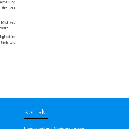
Abteilung
 die zur
Michael,
nsatz.
tglied im
lich alle
Kontakt
Landesverband Niederösterreich