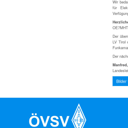
Wir beda
für Ele
Verfügun
Herzlic
OE7MHT u
Der über
LV Tirol
Funkamat
Der nächs
Manfred
Landesle
Bilde