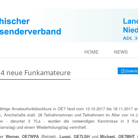
HOME
NEWS
 24 neue Funkamateure
Downlo
jährige Amateurfunkblockkurs in OE7 fand vom 13.10.2017 bis 18.11.2017 a
k, Anichstraße statt. 28 Teilnehmerinnen und Teilnehmern im Alter von 14 J
en - darunter 3 YLs - wurden die notwendigen Kenntnisse in 3 Kur
/Samstag) und einem Wiederholungstag vermittelt.
ner
Werner, OE7WPA
(Betrieb),
Luggi, OE7LSH
und
Michael, OE7MHT
(