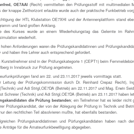
nfred, OE7AAI
(Recht) vermittelten den Prüfungsstoff mit multimedialen 
 der knappe Zeithorizont erlaubte wurde auch der praktische Funkbetrieb vorg
chtigung der HTL Klubstation OE7XHI und der Antennenplattform stand eben
ramm und fand großen Anklang.
 des Kurses wurde an einem Wiederholungstag das Gelernte im Rahm
imulation wiederholt.
r hohen Anforderungen waren die Prüfungskandidatinnen und Prüfungskandida
v und haben ihre Lehrer auch entsprechend gefordert.
8 Kursteilnehmer sind in der Prüfungskategorie 1 (CEPT1) beim Fernmeldebüro 
lberg in Innsbruck zur Prüfung angetreten.
eurfunkprüfungen fand am 22. und 23.11.2017 jeweils vormittags statt.
r Leitung der Prüfungskommission durch Dr. Reinhard Crepaz Recht), In
 (Technik) und Adi Strigl,OE7DA (Betrieb) am 22.11.2017 und Mag. Erwin Seidl
ot Schreier (Technik) und Adi Strigl,OE7DA (Betrieb) am 23.11.2017 haben le
ungskandidaten die Prüfung bestanden
; ein Teilnehmer hat es leider nicht 
rer Prüfungskandidat, der von der Ablegung der Prüfung in Technik und Betri
nur den rechtlichen Teil absolvieren mußte, hat ebenfalls bestanden.
olgreichen Prüfungskandidatinnen und Pürfungskandidaten haben nach de
re Anträge für die Amateurfunkbewilligung abgegeben.