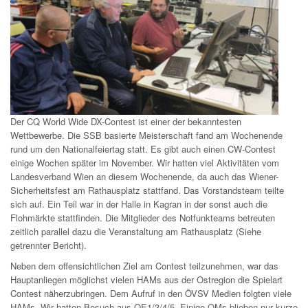
Der CQ World Wide DX-Contest ist einer der bekanntesten
Wettbewerbe. Die SSB basierte Meisterschaft fand am Wochenende
rund um den Nationalfeiertag statt. Es gibt auch einen CW-Contest
einige Wochen später im November. Wir hatten viel Aktivitäten vom
Landesverband Wien an diesem Wochenende, da auch das Wiener-
Sicherheitsfest am Rathausplatz stattfand. Das Vorstandsteam teilte
sich auf. Ein Teil war in der Halle in Kagran in der sonst auch die
Flohmärkte stattfinden. Die Mitglieder des Notfunkteams betreuten
zeitlich parallel dazu die Veranstaltung am Rathausplatz (Siehe
getrennter Bericht).
Neben dem offensichtlichen Ziel am Contest teilzunehmen, war das
Hauptanliegen möglichst vielen HAMs aus der Ostregion die Spielart
Contest näherzubringen. Dem Aufruf in den ÖVSV Medien folgten viele
HAMs. Wir hatten Besuch aus OE1/3/4/5. Einige OMs blieben nur kurze