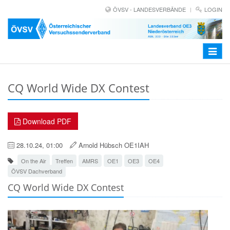
ÖVSV - LANDESVERBÄNDE
LOGIN
Toggle
navigat
CQ World Wide DX Contest
Download PDF
28.10.24, 01:00
Arnold Hübsch OE1IAH
On the Air
Treffen
AMRS
OE1
OE3
OE4
ÖVSV Dachverband
CQ World Wide DX Contest