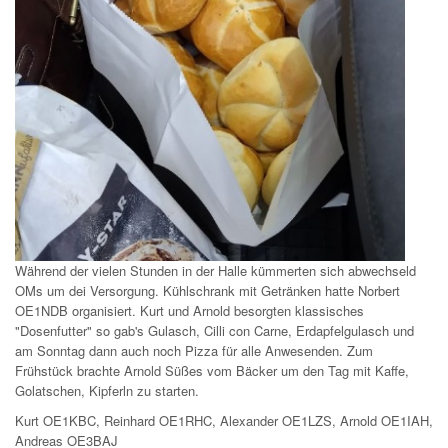
Während der vielen Stunden in der Halle kümmerten sich abwechseld
OMs um dei Versorgung. Kühlschrank mit Getränken hatte Norbert
OE1NDB organisiert. Kurt und Arnold besorgten klassisches
"Dosenfutter" so gab's Gulasch, Cilli con Carne, Erdapfelgulasch und
am Sonntag dann auch noch Pizza für alle Anwesenden. Zum
Frühstück brachte Arnold Süßes vom Bäcker um den Tag mit Kaffe,
Golatschen, Kipferln zu starten.
Kurt OE1KBC, Reinhard OE1RHC, Alexander OE1LZS, Arnold OE1IAH,
Andreas OE3BAJ