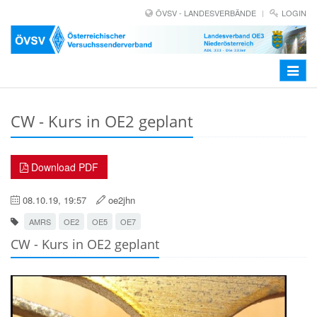
ÖVSV - LANDESVERBÄNDE
LOGIN
Toggle
navigat
CW - Kurs in OE2 geplant
Download PDF
08.10.19, 19:57
oe2jhn
AMRS
OE2
OE5
OE7
CW - Kurs in OE2 geplant