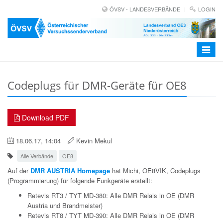
ÖVSV - LANDESVERBÄNDE
LOGIN
Toggle
navigat
Codeplugs für DMR-Geräte für OE8
Download PDF
18.06.17, 14:04
Kevin Mekul
Alle Verbände
OE8
Auf der
DMR AUSTRIA Homepage
hat Michi, OE8VIK, Codeplugs
(Programmierung) für folgende Funkgeräte erstellt:
Retevis RT3 / TYT MD-380: Alle DMR Relais in OE (DMR
Austria und Brandmeister)
Retevis RT8 / TYT MD-390: Alle DMR Relais in OE (DMR