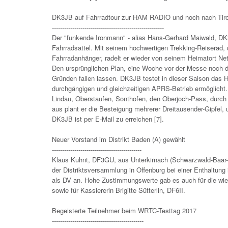
DK3JB auf Fahrradtour zur HAM RADIO und noch nach Tiro
-------------------------------------------------------
Der "funkende Ironmann" - alias Hans-Gerhard Maiwald, DK
Fahrradsattel. Mit seinem hochwertigen Trekking-Reiserad,
Fahrradanhänger, radelt er wieder von seinem Heimatort N
Den ursprünglichen Plan, eine Woche vor der Messe noch 
Gründen fallen lassen. DK3JB testet in dieser Saison da
durchgängigen und gleichzeitigen APRS-Betrieb ermöglicht
Lindau, Oberstaufen, Sonthofen, den Oberjoch-Pass, durch 
aus plant er die Besteigung mehrerer Dreitausender-Gipfel, 
DK3JB ist per E-Mail zu erreichen [7].
Neuer Vorstand im Distrikt Baden (A) gewählt
--------------------------------------------
Klaus Kuhnt, DF3GU, aus Unterkirnach (Schwarzwald-Baar-Kre
der Distriktsversammlung in Offenburg bei einer Enthaltung
als DV an. Hohe Zustimmungswerte gab es auch für die wi
sowie für Kassiererin Brigitte Sütterlin, DF6II.
Begeisterte Teilnehmer beim WRTC-Testtag 2017
---------------------------------------------