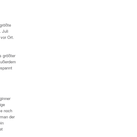
größte
 Juli
vor Ort.
s größter
 Außerdem
espannt
ginner
ige
se noch
rman der
in
et