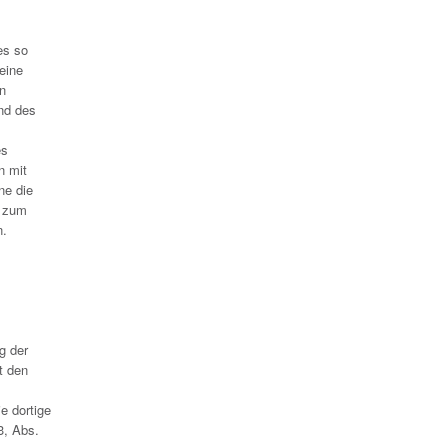
es so
eine
in
nd des
es
n mit
ne die
t zum
n.
g der
t den
e dortige
3, Abs.