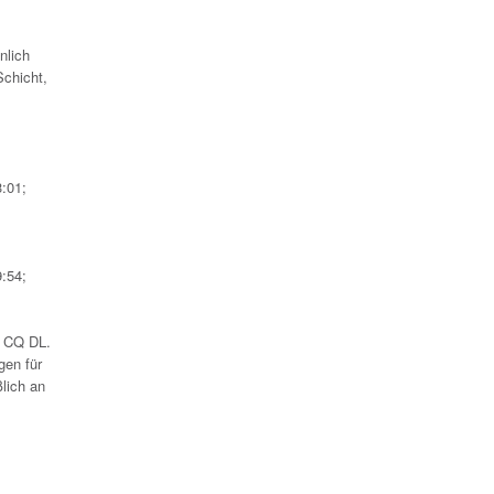
nlich
Schicht,
:01;
:54;
n CQ DL.
gen für
lich an