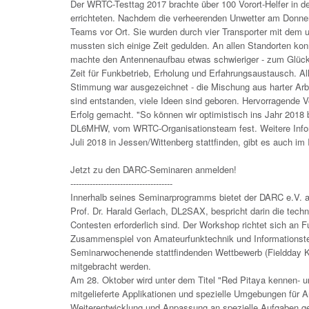
Der WRTC-Testtag 2017 brachte über 100 Vorort-Helfer in 
errichteten. Nachdem die verheerenden Unwetter am Donne
Teams vor Ort. Sie wurden durch vier Transporter mit dem u
mussten sich einige Zeit gedulden. An allen Standorten ko
machte den Antennenaufbau etwas schwieriger - zum Glück
Zeit für Funkbetrieb, Erholung und Erfahrungsaustausch. Al
Stimmung war ausgezeichnet - die Mischung aus harter Arb
sind entstanden, viele Ideen sind geboren. Hervorragende V
Erfolg gemacht. "So können wir optimistisch ins Jahr 2018 
DL6MHW, vom WRTC-Organisationsteam fest. Weitere Infor
Juli 2018 in Jessen/Wittenberg stattfinden, gibt es auch im I
Jetzt zu den DARC-Seminaren anmelden!
-------------------------------------
Innerhalb seines Seminarprogramms bietet der DARC e.V. a
Prof. Dr. Harald Gerlach, DL2SAX, bespricht darin die tech
Contesten erforderlich sind. Der Workshop richtet sich an
Zusammenspiel von Amateurfunktechnik und Informationstech
Seminarwochenende stattfindenden Wettbewerb (Fieldday K
mitgebracht werden.
Am 28. Oktober wird unter dem Titel "Red Pitaya kennen- 
mitgelieferte Applikationen und spezielle Umgebungen für 
Weiterentwicklung und Anpassung an spezielle Aufgaben geben