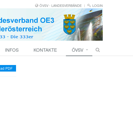
ÖVSV - LANDESVERBÄNDE
LOGIN
INFOS
KONTAKTE
ÖVSV
ad PDF