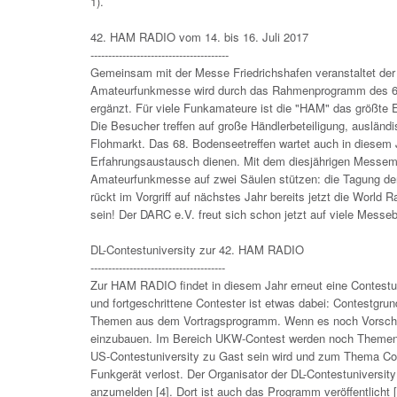
1).
42. HAM RADIO vom 14. bis 16. Juli 2017
---------------------------------------
Gemeinsam mit der Messe Friedrichshafen veranstaltet de
Amateurfunkmesse wird durch das Rahmenprogramm des 68. B
ergänzt. Für viele Funkamateure ist die "HAM" das größte 
Die Besucher treffen auf große Händlerbeteiligung, auslän
Flohmarkt. Das 68. Bodenseetreffen wartet auch in diesem 
Erfahrungsaustausch dienen. Mit dem diesjährigen Messemo
Amateurfunkmesse auf zwei Säulen stützen: die Tagung der
rückt im Vorgriff auf nächstes Jahr bereits jetzt die Worl
sein! Der DARC e.V. freut sich schon jetzt auf viele Messe
DL-Contestuniversity zur 42. HAM RADIO
--------------------------------------
Zur HAM RADIO findet in diesem Jahr erneut eine Contestun
und fortgeschrittene Contester ist etwas dabei: Contestgru
Themen aus dem Vortragsprogramm. Wenn es noch Vorschläge
einzubauen. Im Bereich UKW-Contest werden noch Themen g
US-Contestuniversity zu Gast sein wird und zum Thema Cont
Funkgerät verlost. Der Organisator der DL-Contestuniversity
anzumelden [4]. Dort ist auch das Programm veröffentlicht 