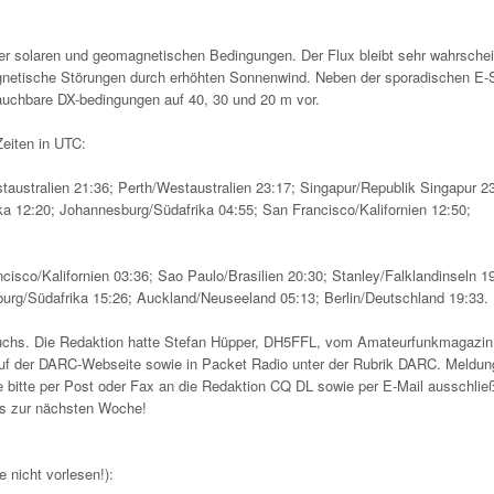
 solaren und geomagnetischen Bedingungen. Der Flux bleibt sehr wahrschei
agnetische Störungen durch erhöhten Sonnenwind. Neben der sporadischen E-
rauchbare DX-bedingungen auf 40, 30 und 20 m vor.
Zeiten in UTC:
ustralien 21:36; Perth/Westaustralien 23:17; Singapur/Republik Singapur 23
a 12:20; Johannesburg/Südafrika 04:55; San Francisco/Kalifornien 12:50;
co/Kalifornien 03:36; Sao Paulo/Brasilien 20:30; Stanley/Falklandinseln 19
urg/Südafrika 15:26; Auckland/Neuseeland 05:13; Berlin/Deutschland 19:33.
chs. Die Redaktion hatte Stefan Hüpper, DH5FFL, vom Amateurfunkmagazi
uf der DARC-Webseite sowie in Packet Radio unter der Rubrik DARC. Meldun
 bitte per Post oder Fax an die Redaktion CQ DL sowie per E-Mail ausschließ
is zur nächsten Woche!
 nicht vorlesen!):