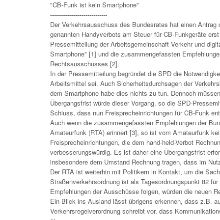
"CB-Funk ist kein Smartphone"
-----------------------------
Der Verkehrsausschuss des Bundesrates hat einen Antrag
genannten Handyverbots am Steuer für CB-Funkgeräte erst in
Pressemitteilung der Arbeitsgemeinschaft Verkehr und digit
Smartphone" [1] und die zusammengefassten Empfehlungen
Rechtsausschusses [2].
In der Pressemitteilung begründet die SPD die Notwendigke
Arbeitsmittel sei. Auch Sicherheitsdurchsagen der Verkeh
dem Smartphone habe dies nichts zu tun. Dennoch müssen
Übergangsfrist würde dieser Vorgang, so die SPD-Pressemit
Schluss, dass nun Freisprecheinrichtungen für CB-Funk en
Auch wenn die zusammengefassten Empfehlungen der Bunde
Amateurfunk (RTA) erinnert [3], so ist vom Amateurfunk kei
Freisprecheinrichtungen, die dem hand-held-Verbot Rechnung
verbesserungswürdig. Es ist daher eine Übergangsfrist erfo
insbesondere dem Umstand Rechnung tragen, dass im Nutzf
Der RTA ist weiterhin mit Politikern in Kontakt, um die Sa
Straßenverkehrsordnung ist als Tagesordnungspunkt 82 für d
Empfehlungen der Ausschüsse folgen, würden die neuen Re
Ein Blick ins Ausland lässt übrigens erkennen, dass z.B. au
Verkehrsregelverordnung schreibt vor, dass Kommunikations