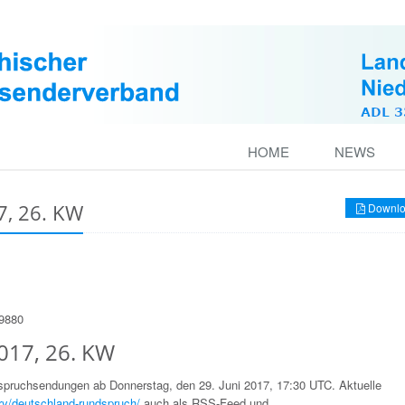
HOME
NEWS
, 26. KW
Downlo
49880
017, 26. KW
dspruchsendungen ab Donnerstag, den 29. Juni 2017, 17:30 UTC. Aktuelle
ry/deutschland-rundspruch/
auch als RSS-Feed und