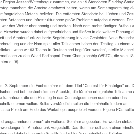
der Region Jessen/Wittenberg zusammen, die an 15 Standorten Fieldday-Stati
rstag manchem die Anreise erschwert hatten, waren am Samstagvormittag die
mfangreichen Material beliefert. Die entfernten Standorte bei Lübben und Zo
nnten Antennen und Infrastruktur ohne große Probleme aufgebaut werden. Der
 war das Wetter aber sonnig und trocken. Nach dem mehrstündigen Aufbau 
le Hinweise wurden dabei aufgeschrieben und fließen in die weitere Planung ei
eit und Amateurfunk zauberte Begeisterung in viele Gesichter. Neue Freunds
orbereitung und der Ham-spirit aller Teilnehmer haben den Testtag zu einem v
blicken, wenn wir 63 Teams in Deutschland begrüßen werden", stellte Michael
mationen zu den World Radiosport Team Championship (WRTC), die vom 12. 
nternet [8].
m 2. September ein Fachseminar mit dem Titel "Contest für Einsteiger" an. 
nischen und betriebstechnischen Aspekte, die für eine erfolgreiche Teilnahme 
 Funkamateure, die den Einstieg in das Contestgeschehen suchen oder das
nik erlernen wollen. Selbstverständlich sollen die Lerninhalte in dem am
lasse Fixed) am Ende des Workshops ausprobiert werden. Eigene PCs sollt
und programmieren lernen" ein weiteres Seminar angeboten. Es werden einfac
Anwendungen im Amateurfunk vorgestellt. Das Seminar soll auch einen Einstie
 und dabei dann erste Schritte in der hierfür erforderlichen digitalen