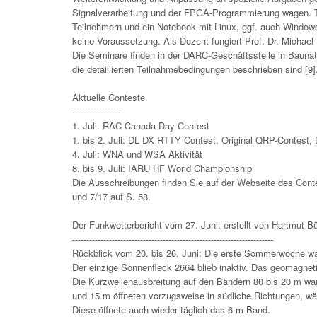
Signalverarbeitung und der FPGA-Programmierung wagen. Te
Teilnehmern und ein Notebook mit Linux, ggf. auch Windows.
keine Voraussetzung. Als Dozent fungiert Prof. Dr. Michael
Die Seminare finden in der DARC-Geschäftsstelle in Baunat
die detaillierten Teilnahmebedingungen beschrieben sind [9]
Aktuelle Conteste
-----------------
1. Juli: RAC Canada Day Contest
1. bis 2. Juli: DL DX RTTY Contest, Original QRP-Contes
4. Juli: WNA und WSA Aktivität
8. bis 9. Juli: IARU HF World Championship
Die Ausschreibungen finden Sie auf der Webseite des Contes
und 7/17 auf S. 58.
Der Funkwetterbericht vom 27. Juni, erstellt von Hartmut B
-----------------------------------------------------------------------
Rückblick vom 20. bis 26. Juni: Die erste Sommerwoche war 
Der einzige Sonnenfleck 2664 blieb inaktiv. Das geomagneti
Die Kurzwellenausbreitung auf den Bändern 80 bis 20 m war
und 15 m öffneten vorzugsweise in südliche Richtungen, w
Diese öffnete auch wieder täglich das 6-m-Band.