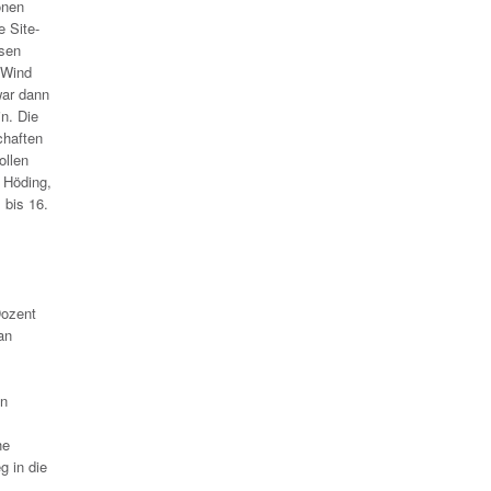
onen
 Site-
ssen
 Wind
war dann
n. Die
chaften
ollen
 Höding,
bis 16.
Dozent
an
en
he
g in die