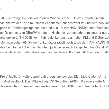
l
3JB - schwingt sich die kommende Woche, am 5. Juli 2017, wieder in den
 das anstatt der Kette mit einem Zahnriemen ausgestattet ist und dem populä
etphen im Rothaargebirge aus die rund 600 km zur HAM RADIO nach Friedrich
das Relaisfest von DB0WV auf dem "Höchsten" zu besuchen, musste er aus z
s Handfunkgerät TH-D74E vom Fahrradlenker aus, das neben FM und D-Star au
. Der inzwischen 69-jährige Funkamateur radelt nach Ende der HAM RADIO ü
das Lechtal und über das Hahntennjoch weiter nach Längenfeld ins Ötztal. Vo
und auch retour in die Heimat geht es die dann 750 km natürlich mit dem Fahr
is) bleibt für weitere zwei Jahre Vorsitzender des Distriktes Baden (A). Er 
 im Amt bestätigt. Das Mitglied des OV Selbstbau (A55) tritt seine zweite Amt
edergewählten Vize-Vorsitzenden Andreas Pohl, DD8IL, und Uwe Seiler, DH0