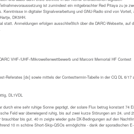
ilnahmevoraussetzung ist zumindest ein mitgebrachter Red Pitaya zu je zw
 Kenntnisse in digitaler Signalverarbeitung und GNU-Radio sind von Vorteil, 
 Hartje, DK5HH.
al statt. Anmeldungen erfolgen ausschließlich über die DARC-Webseite, auf 
.
t, DARC VHF-/UHF-/Mikrowellenwettbewerb und Marconi Memorial HF Contest
t-Referates [dx] sowie mittels der Contesttermin-Tabelle in der CQ DL 6/17 
üttig, DL1VDL
durch eine sehr ruhige Sonne geprägt, der solare Flux betrug konstant 74 Ei
sche Feld war überwiegend ruhig, bis auf zwei kurze Störungen am 24. und 25
 brauchbar bis gut. 40 m zeigte wieder gute DX-Bedingungen auf den Nachtlin
ährend 10 m schöne Short-Skip-QSOs ermöglichte - dank der sporadischen E-