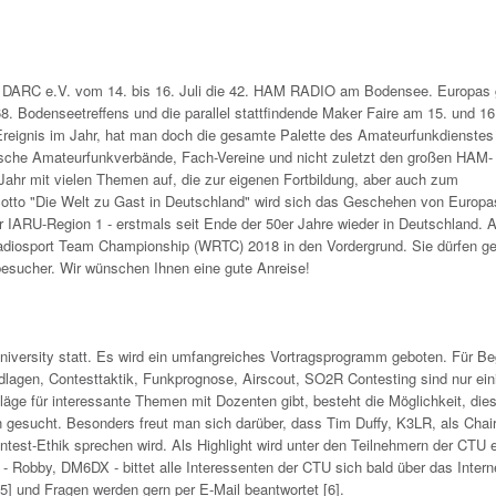
r DARC e.V. vom 14. bis 16. Juli die 42. HAM RADIO am Bodensee. Europas 
odenseetreffens und die parallel stattfindende Maker Faire am 15. und 16.
Ereignis im Jahr, hat man doch die gesamte Palette des Amateurfunkdienstes 
dische Amateurfunkverbände, Fach-Vereine und nicht zuletzt den großen HAM-
Jahr mit vielen Themen auf, die zur eigenen Fortbildung, aber auch zum
tto "Die Welt zu Gast in Deutschland" wird sich das Geschehen von Europa
 IARU-Region 1 - erstmals seit Ende der 50er Jahre wieder in Deutschland.
d Radiosport Team Championship (WRTC) 2018 in den Vordergrund. Sie dürfen g
besucher. Wir wünschen Ihnen eine gute Anreise!
iversity statt. Es wird ein umfangreiches Vortragsprogramm geboten. Für Be
ndlagen, Contesttaktik, Funkprognose, Airscout, SO2R Contesting sind nur ein
 für interessante Themen mit Dozenten gibt, besteht die Möglichkeit, die
esucht. Besonders freut man sich darüber, dass Tim Duffy, K3LR, als Chai
est-Ethik sprechen wird. Als Highlight wird unter den Teilnehmern der CTU e
 - Robby, DM6DX - bittet alle Interessenten der CTU sich bald über das Intern
[5] und Fragen werden gern per E-Mail beantwortet [6].