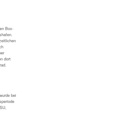
ren Box-
shafen.
eitlichen
ch
ber
n dort
rad.
wurde bei
speriode
GSU,