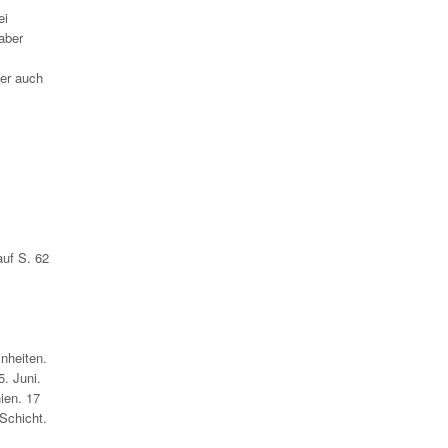
ei
aber
der auch
auf S. 62
nheiten.
. Juni.
ien. 17
Schicht.