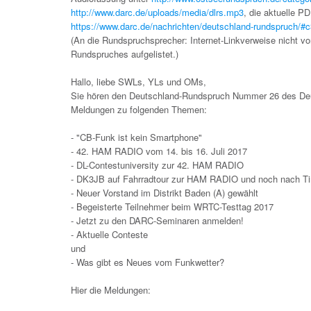
http://www.darc.de/uploads/media/dlrs.mp3
, die aktuelle P
https://www.darc.de/nachrichten/deutschland-rundspruch/#
(An die Rundspruchsprecher: Internet-Linkverweise nicht vor
Rundspruches aufgelistet.)
Hallo, liebe SWLs, YLs und OMs,
Sie hören den Deutschland-Rundspruch Nummer 26 des Deut
Meldungen zu folgenden Themen:
- "CB-Funk ist kein Smartphone"
- 42. HAM RADIO vom 14. bis 16. Juli 2017
- DL-Contestuniversity zur 42. HAM RADIO
- DK3JB auf Fahrradtour zur HAM RADIO und noch nach Ti
- Neuer Vorstand im Distrikt Baden (A) gewählt
- Begeisterte Teilnehmer beim WRTC-Testtag 2017
- Jetzt zu den DARC-Seminaren anmelden!
- Aktuelle Conteste
und
- Was gibt es Neues vom Funkwetter?
Hier die Meldungen: