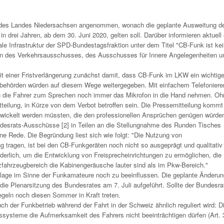
 des Landes Niedersachsen angenommen, wonach die geplante Ausweitung d
 drei Jahren, ab dem 30. Juni 2020, gelten soll. Darüber informieren aktuell 
ale Infrastruktur der SPD-Bundestagsfraktion unter dem Titel "CB-Funk ist ke
 des Verkehrsausschusses, des Ausschusses für Innere Angelegenheiten u
it einer Fristverlängerung zunächst damit, dass CB-Funk im LKW ein wichtig
rsbehörden würden auf diesem Wege weitergegeben. Mit einfachem Telefoniere
 die Fahrer zum Sprechen noch immer das Mikrofon in die Hand nehmen. Oh
teilung, in Kürze von dem Verbot betroffen sein. Die Pressemitteilung komm
twickelt werden müssten, die den professionellen Ansprüchen genügen würde
srats-Ausschüsse [2] in Teilen an die Stellungnahme des Runden Tisches
ne Rede. Die Begründung liest sich wie folgt: "Die Nutzung von
 tragen, ist bei den CB-Funkgeräten noch nicht so ausgeprägt und qualitativ
rderlich, um die Entwicklung von Freisprecheinrichtungen zu ermöglichen, die
ahrzeugbereich die Kabinengeräusche lauter sind als im Pkw-Bereich."
chlage im Sinne der Funkamateure noch zu beeinflussen. Die geplante Änderun
ie Plenarsitzung des Bundesrates am 7. Juli aufgeführt. Sollte der Bundesra
geln noch diesen Sommer in Kraft treten.
ch der Funkbetrieb während der Fahrt in der Schweiz ähnlich reguliert wird: Di
systeme die Aufmerksamkeit des Fahrers nicht beeinträchtigen dürfen (Art. 