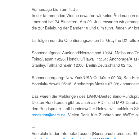
Vorhersage bis zum 4. Juli:
In der kommenden Woche erwarten wir keine Änderungen der
konstant bei 74 Einheiten. Am 29. Juni erwarten wir geom
die zur Belebung der Bänder 10 und 6 m führt, finden wir b
Es folgen nun die Orientierungszeiten für Grayline DX, alle 
Sonnenaufgang: Auckland/Neuseeland 19:34; Melbourne/Osta
Tokio/Japan 19:26; Honolulu/Hawaii 15:51; Anchorage/Alask
Stanley/Falklandinseln 12:06; Berlin/Deutschland 02:45.
Sonnenuntergang: New York/USA-Ostküste 00:30; San Francis
Honolulu/Hawaii 05:16; Anchorage/Alaska 07:38; Johannesb
Das waren die Meldungen des DARC-Deutschland-Rundspru
Diesen Rundspruch gibt es auch als PDF- und MP3-Datei a
den Rundspruch - mit bundesweiter Relevanz - schicken Sie
redaktion@darc.de
. Vielen Dank fürs Zuhören und AWDH b
---
Verzeichnis der Internetadressen (Rundspruchsprecher: Bitte