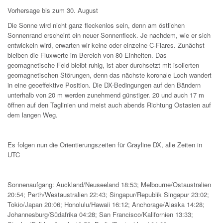
Vorhersage bis zum 30. August
Die Sonne wird nicht ganz fleckenlos sein, denn am östlichen
Sonnenrand erscheint ein neuer Sonnenfleck. Je nachdem, wie er sich
entwickeln wird, erwarten wir keine oder einzelne C-Flares. Zunächst
bleiben die Fluxwerte im Bereich von 80 Einheiten. Das
geomagnetische Feld bleibt ruhig, ist aber durchsetzt mit isolierten
geomagnetischen Störungen, denn das nächste koronale Loch wandert
in eine geoeffektive Position. Die DX-Bedingungen auf den Bändern
unterhalb von 20 m werden zunehmend günstiger. 20 und auch 17 m
öffnen auf den Taglinien und meist auch abends Richtung Ostasien auf
dem langen Weg.
Es folgen nun die Orientierungszeiten für Grayline DX, alle Zeiten in
UTC
Sonnenaufgang: Auckland/Neuseeland 18:53; Melbourne/Ostaustralien
20:54; Perth/Westaustralien 22:43; Singapur/Republik Singapur 23:02;
Tokio/Japan 20:06; Honolulu/Hawaii 16:12; Anchorage/Alaska 14:28;
Johannesburg/Südafrika 04:28; San Francisco/Kalifornien 13:33;