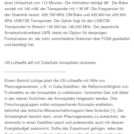
einer Umlaufzeit von 112 Minuten. Die Inklination beträgt 98°. Die Bake
sendet mit 100 mW, der Transponder mit 1 W HF. Die Frequenzen für
den Downlink lauten: 435,795 MHz CW-Bake und 435,800 bis 435,900
MHz USB/CW Transponder. Der Uplink liegt für den LSB/CW-
Transponder im Bereich 145,900 bis 146,000 MHz. Der japanische
Amateurfunkverband JARL bietet ein Diplom für denjenigen
Funkamateur an, der zehn verschiedene Stationen über FO29 gearbeitet
und bestätigt hat.
US-Luftwaffe will mit CubeSats Ionosphäre ionisieren
----------------------------------------------------
Einem Bericht zufolge plant die US-Luftwaffe mit Hilfe von
Plasmageneratoren, z.B. in Cube-Satelliten, die Reflexionsfähigkeit von
Funkwellen an der Ionosphäre zu verbessern. Ionisiertes Gas soll dabei
in den oberen Schichten der Atmosphäre freigesetzt werden. Drei
Forschungsgruppen sollen entsprechende Konzepte erarbeiten,
berichtet das britische Wissenschaftsmagazin New Scientist [1]. Die
Schwierigkeit besteht darin, einen Plasmagenerator zu entwickeln, der
einerseits in einen Satelliten passt und andererseits auch mit dessen
Energiebudget auskommt. Sollte das Experiment gelingen, wäre das