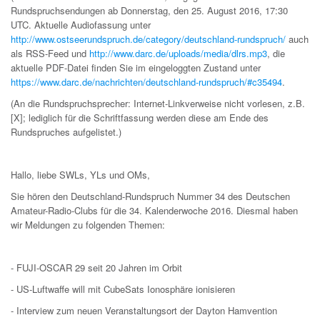
Rundspruchsendungen ab Donnerstag, den 25. August 2016, 17:30
UTC. Aktuelle Audiofassung unter
http://www.ostseerundspruch.de/category/deutschland-rundspruch/
auch
als RSS-Feed und
http://www.darc.de/uploads/media/dlrs.mp3
, die
aktuelle PDF-Datei finden Sie im eingeloggten Zustand unter
https://www.darc.de/nachrichten/deutschland-rundspruch/#c35494
.
(An die Rundspruchsprecher: Internet-Linkverweise nicht vorlesen, z.B.
[X]; lediglich für die Schriftfassung werden diese am Ende des
Rundspruches aufgelistet.)
Hallo, liebe SWLs, YLs und OMs,
Sie hören den Deutschland-Rundspruch Nummer 34 des Deutschen
Amateur-Radio-Clubs für die 34. Kalenderwoche 2016. Diesmal haben
wir Meldungen zu folgenden Themen:
- FUJI-OSCAR 29 seit 20 Jahren im Orbit
- US-Luftwaffe will mit CubeSats Ionosphäre ionisieren
- Interview zum neuen Veranstaltungsort der Dayton Hamvention