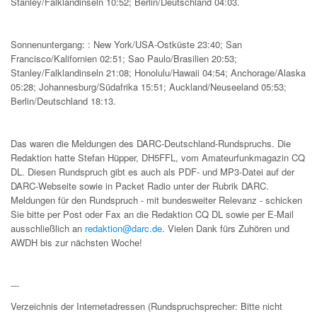
Stanley/Falklandinseln 10:52; Berlin/Deutschland 04:03.
Sonnenuntergang: : New York/USA-Ostküste 23:40; San
Francisco/Kalifornien 02:51; Sao Paulo/Brasilien 20:53;
Stanley/Falklandinseln 21:08; Honolulu/Hawaii 04:54; Anchorage/Alaska
05:28; Johannesburg/Südafrika 15:51; Auckland/Neuseeland 05:53;
Berlin/Deutschland 18:13.
Das waren die Meldungen des DARC-Deutschland-Rundspruchs. Die
Redaktion hatte Stefan Hüpper, DH5FFL, vom Amateurfunkmagazin CQ
DL. Diesen Rundspruch gibt es auch als PDF- und MP3-Datei auf der
DARC-Webseite sowie in Packet Radio unter der Rubrik DARC.
Meldungen für den Rundspruch - mit bundesweiter Relevanz - schicken
Sie bitte per Post oder Fax an die Redaktion CQ DL sowie per E-Mail
ausschließlich an
redaktion@darc.de
. Vielen Dank fürs Zuhören und
AWDH bis zur nächsten Woche!
---
Verzeichnis der Internetadressen (Rundspruchsprecher: Bitte nicht