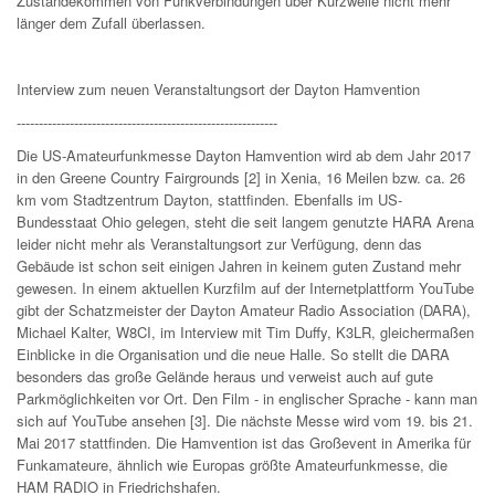
Zustandekommen von Funkverbindungen über Kurzwelle nicht mehr
länger dem Zufall überlassen.
Interview zum neuen Veranstaltungsort der Dayton Hamvention
-----------------------------------------------------------
Die US-Amateurfunkmesse Dayton Hamvention wird ab dem Jahr 2017
in den Greene Country Fairgrounds [2] in Xenia, 16 Meilen bzw. ca. 26
km vom Stadtzentrum Dayton, stattfinden. Ebenfalls im US-
Bundesstaat Ohio gelegen, steht die seit langem genutzte HARA Arena
leider nicht mehr als Veranstaltungsort zur Verfügung, denn das
Gebäude ist schon seit einigen Jahren in keinem guten Zustand mehr
gewesen. In einem aktuellen Kurzfilm auf der Internetplattform YouTube
gibt der Schatzmeister der Dayton Amateur Radio Association (DARA),
Michael Kalter, W8CI, im Interview mit Tim Duffy, K3LR, gleichermaßen
Einblicke in die Organisation und die neue Halle. So stellt die DARA
besonders das große Gelände heraus und verweist auch auf gute
Parkmöglichkeiten vor Ort. Den Film - in englischer Sprache - kann man
sich auf YouTube ansehen [3]. Die nächste Messe wird vom 19. bis 21.
Mai 2017 stattfinden. Die Hamvention ist das Großevent in Amerika für
Funkamateure, ähnlich wie Europas größte Amateurfunkmesse, die
HAM RADIO in Friedrichshafen.