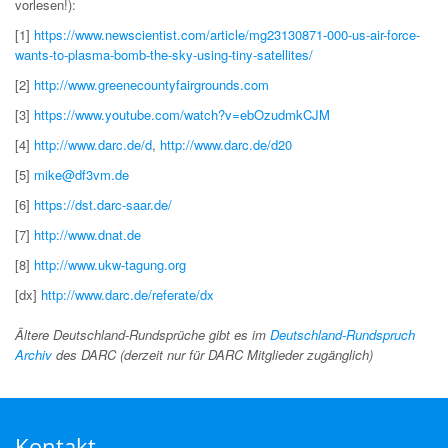
vorlesen!):
[1]
https://www.newscientist.com/article/mg23130871-000-us-air-force-
wants-to-plasma-bomb-the-sky-using-tiny-satellites/
[2]
http://www.greenecountyfairgrounds.com
[3]
https://www.youtube.com/watch?v=ebOzudmkCJM
[4]
http://www.darc.de/d
,
http://www.darc.de/d20
[5]
mike@df3vm.de
[6]
https://dst.darc-saar.de/
[7]
http://www.dnat.de
[8]
http://www.ukw-tagung.org
[dx]
http://www.darc.de/referate/dx
Ältere Deutschland-Rundsprüche gibt es im
Deutschland-Rundspruch
Archiv
des DARC (derzeit nur für DARC Mitglieder zugänglich)
Kontakt