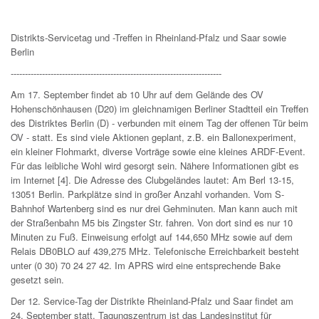
Distrikts-Servicetag und -Treffen in Rheinland-Pfalz und Saar sowie
Berlin
--------------------------------------------------------------------------
Am 17. September findet ab 10 Uhr auf dem Gelände des OV
Hohenschönhausen (D20) im gleichnamigen Berliner Stadtteil ein Treffen
des Distriktes Berlin (D) - verbunden mit einem Tag der offenen Tür beim
OV - statt. Es sind viele Aktionen geplant, z.B. ein Ballonexperiment,
ein kleiner Flohmarkt, diverse Vorträge sowie eine kleines ARDF-Event.
Für das leibliche Wohl wird gesorgt sein. Nähere Informationen gibt es
im Internet [4]. Die Adresse des Clubgeländes lautet: Am Berl 13-15,
13051 Berlin. Parkplätze sind in großer Anzahl vorhanden. Vom S-
Bahnhof Wartenberg sind es nur drei Gehminuten. Man kann auch mit
der Straßenbahn M5 bis Zingster Str. fahren. Von dort sind es nur 10
Minuten zu Fuß. Einweisung erfolgt auf 144,650 MHz sowie auf dem
Relais DB0BLO auf 439,275 MHz. Telefonische Erreichbarkeit besteht
unter (0 30) 70 24 27 42. Im APRS wird eine entsprechende Bake
gesetzt sein.
Der 12. Service-Tag der Distrikte Rheinland-Pfalz und Saar findet am
24. September statt. Tagungszentrum ist das Landesinstitut für