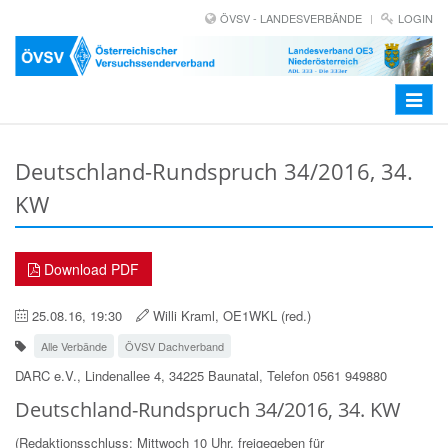
ÖVSV - LANDESVERBÄNDE
LOGIN
Toggle
navigat
Deutschland-Rundspruch 34/2016, 34.
KW
Download PDF
25.08.16, 19:30
Willi Kraml, OE1WKL (red.)
Alle Verbände
ÖVSV Dachverband
DARC e.V., Lindenallee 4, 34225 Baunatal, Telefon 0561 949880
Deutschland-Rundspruch 34/2016, 34. KW
(Redaktionsschluss: Mittwoch 10 Uhr, freigegeben für