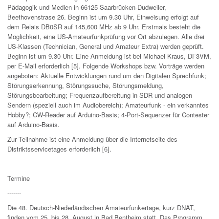
Pädagogik und Medien in 66125 Saarbrücken-Dudweiler,
Beethovenstrase 26. Beginn ist um 9.30 Uhr, Einweisung erfolgt auf
dem Relais DB0SR auf 145,600 MHz ab 9 Uhr. Erstmals besteht die
Möglichkeit, eine US-Amateurfunkprüfung vor Ort abzulegen. Alle drei
US-Klassen (Technician, General und Amateur Extra) werden geprüft.
Beginn ist um 9.30 Uhr. Eine Anmeldung ist bei Michael Kraus, DF3VM,
per E-Mail erforderlich [5]. Folgende Workshops bzw. Vorträge werden
angeboten: Aktuelle Entwicklungen rund um den Digitalen Sprechfunk;
Störungserkennung, Störungssuche, Störungsmeldung,
Störungsbearbeitung; Frequenzaufbereitung in SDR und analogen
Sendern (speziell auch im Audiobereich); Amateurfunk - ein verkanntes
Hobby?; CW-Reader auf Arduino-Basis; 4-Port-Sequenzer für Contester
auf Arduino-Basis.
Zur Teilnahme ist eine Anmeldung über die Internetseite des
Distriktsservicetages erforderlich [6].
Termine
-------
Die 48. Deutsch-Niederländischen Amateurfunkertage, kurz DNAT,
finden vom 25. bis 28. August in Bad Bentheim statt. Das Programm