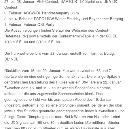
27. bis 28. Januar: REF Contest, BARTG RTTY Sprint und UBA DX
Contest
3. Februar: AGCW-DL Handtastenparty 80 m
3. bis 4. Februar: DARC UKW-Winter-Fieldday und Bayerischer Bergtag
4. Februar: Februar QSL-Party
Die Ausschreibungen finden Sie auf der Webseite des Contest-
Referates [dx] sowie mittels der Contesttermin-Tabelle in der CQ DL
1/18 auf S. 60 und 2/18 auf S. 60.
Der Funkwetterbericht vom 23. Januar, erstellt von Hartmut Büttig,
DL1VDL
-------------------------------------------------------------------------
Rückblick vom 16. bis 22. Januar: Fluxwerte zwischen 68 und 71
repräsentieren eine sehr geringe Sonnenaktivität. Die einzige Spitze in
der grafischen Darstellung des Fluxes war ein B9-Flare am 22. Januar.
Zwischen dem 16. und 19. Januar war ein Sonnenfleck sichtbar,
seitdem ist die uns zugewandte Sonnenscheibe blank. Das
geomagnetische Feld war bis zum späten Abend des 19. Januar
ungestört, seitdem sind isolierte Störungen präsent, bei denen der über
jeweils drei Stunden gemittelte geomagnetische Index k zwischen 2 und
3 liegt. Diese Dämpfung spürt man. Bei k-Werten von Null oder 1 sind
die DX-Signale auf 160 und 80 m deutlich lauter. Die mittleren Bänder
zwischen 60 und 20 m öffneten gut, es waren DX-Signale aus allen