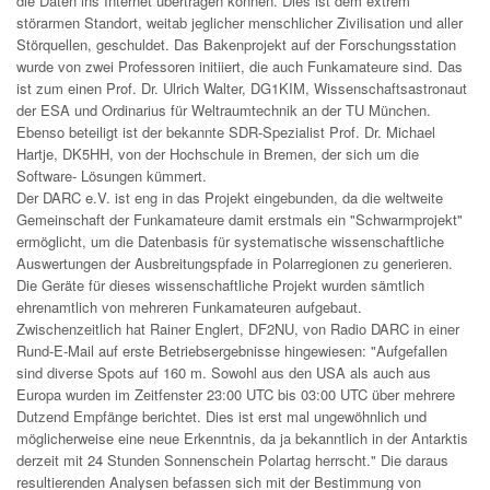
die Daten ins Internet übertragen können. Dies ist dem extrem
störarmen Standort, weitab jeglicher menschlicher Zivilisation und aller
Störquellen, geschuldet. Das Bakenprojekt auf der Forschungsstation
wurde von zwei Professoren initiiert, die auch Funkamateure sind. Das
ist zum einen Prof. Dr. Ulrich Walter, DG1KIM, Wissenschaftsastronaut
der ESA und Ordinarius für Weltraumtechnik an der TU München.
Ebenso beteiligt ist der bekannte SDR-Spezialist Prof. Dr. Michael
Hartje, DK5HH, von der Hochschule in Bremen, der sich um die
Software- Lösungen kümmert.
Der DARC e.V. ist eng in das Projekt eingebunden, da die weltweite
Gemeinschaft der Funkamateure damit erstmals ein "Schwarmprojekt"
ermöglicht, um die Datenbasis für systematische wissenschaftliche
Auswertungen der Ausbreitungspfade in Polarregionen zu generieren.
Die Geräte für dieses wissenschaftliche Projekt wurden sämtlich
ehrenamtlich von mehreren Funkamateuren aufgebaut.
Zwischenzeitlich hat Rainer Englert, DF2NU, von Radio DARC in einer
Rund-E-Mail auf erste Betriebsergebnisse hingewiesen: "Aufgefallen
sind diverse Spots auf 160 m. Sowohl aus den USA als auch aus
Europa wurden im Zeitfenster 23:00 UTC bis 03:00 UTC über mehrere
Dutzend Empfänge berichtet. Dies ist erst mal ungewöhnlich und
möglicherweise eine neue Erkenntnis, da ja bekanntlich in der Antarktis
derzeit mit 24 Stunden Sonnenschein Polartag herrscht." Die daraus
resultierenden Analysen befassen sich mit der Bestimmung von