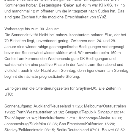
Kontinenten hörbar. Beständigste "Bake" auf 40 m war KH7XS. 17, 15
und manchmal 12 m öffneten um die Mittagszeit nach Süden hin. Das
sind gute Zeichen für die mögliche Erreichbarkeit von 3Y0Z.
Vorhersage bis zum 30. Januar:
Die Sonnenaktivität bleibt bei nahezu konstantem solaren Flux, der bei
70 Einheiten liegt, unverändert gering. Zwischen dem 24. und 28.
Januar sind wieder ruhige geomagnetische Bedingungen vorhergesagt,
bevor der Sonnenwind wieder stärker wird. Wir erwarten beim 160 m
Contest am kommenden Wochenende gute DX-Bedingungen und
wahrscheinlich eine positive Phase in der Nacht zum Sonnabend und
vielleicht auch in der Nacht zum Sonntag, denn irgendwann am Sonntag
beginnt die nächste prognostizierte Störung.
Es folgen nun die Orientierungszeiten für Grayline-DX, alle Zeiten in
UTC:
Sonnenaufgang: Auckland/Neuseeland 17:26; Melbourne/Ostaustralien
19:22; Perth/Westaustralien 21:32; Singapur/Republik Singapur 23:14;
Tokio/Japan 21:47; Honolulu/Hawaii 17:10; Anchorage/Alaska 18:38;
Johannesburg/Südafrika 03:35; San Francisco/Kalifornien 15:20;
Stanley/Falklandinseln 08:15; Berlin/Deutschland 07:01; Bouvet 03:52.