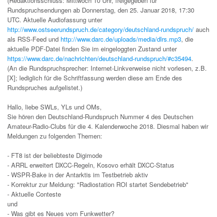
(Redaktionsschluss: Mittwoch 10 Uhr, freigegeben für
Rundspruchsendungen ab Donnerstag, den 25. Januar 2018, 17:30
UTC. Aktuelle Audiofassung unter
http://www.ostseerundspruch.de/category/deutschland-rundspruch/
auch
als RSS-Feed und
http://www.darc.de/uploads/media/dlrs.mp3
, die
aktuelle PDF-Datei finden Sie im eingeloggten Zustand unter
https://www.darc.de/nachrichten/deutschland-rundspruch/#c35494
.
(An die Rundspruchsprecher: Internet-Linkverweise nicht vorlesen, z.B.
[X]; lediglich für die Schriftfassung werden diese am Ende des
Rundspruches aufgelistet.)
Hallo, liebe SWLs, YLs und OMs,
Sie hören den Deutschland-Rundspruch Nummer 4 des Deutschen
Amateur-Radio-Clubs für die 4. Kalenderwoche 2018. Diesmal haben wir
Meldungen zu folgenden Themen:
- FT8 ist der beliebteste Digimode
- ARRL erweitert DXCC-Regeln, Kosovo erhält DXCC-Status
- WSPR-Bake in der Antarktis im Testbetrieb aktiv
- Korrektur zur Meldung: "Radiostation ROI startet Sendebetrieb"
- Aktuelle Conteste
und
- Was gibt es Neues vom Funkwetter?