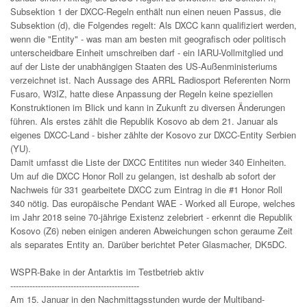
Subsektion 1 der DXCC-Regeln enthält nun einen neuen Passus, die
Subsektion (d), die Folgendes regelt: Als DXCC kann qualifiziert werden,
wenn die "Entity" - was man am besten mit geografisch oder politisch
unterscheidbare Einheit umschreiben darf - ein IARU-Vollmitglied und
auf der Liste der unabhängigen Staaten des US-Außenministeriums
verzeichnet ist. Nach Aussage des ARRL Radiosport Referenten Norm
Fusaro, W3IZ, hatte diese Anpassung der Regeln keine speziellen
Konstruktionen im Blick und kann in Zukunft zu diversen Änderungen
führen. Als erstes zählt die Republik Kosovo ab dem 21. Januar als
eigenes DXCC-Land - bisher zählte der Kosovo zur DXCC-Entity Serbien
(YU).
Damit umfasst die Liste der DXCC Entitites nun wieder 340 Einheiten.
Um auf die DXCC Honor Roll zu gelangen, ist deshalb ab sofort der
Nachweis für 331 gearbeitete DXCC zum Eintrag in die #1 Honor Roll
340 nötig. Das europäische Pendant WAE - Worked all Europe, welches
im Jahr 2018 seine 70-jährige Existenz zelebriert - erkennt die Republik
Kosovo (Z6) neben einigen anderen Abweichungen schon geraume Zeit
als separates Entity an. Darüber berichtet Peter Glasmacher, DK5DC.
WSPR-Bake in der Antarktis im Testbetrieb aktiv
-----------------------------------------------
Am 15. Januar in den Nachmittagsstunden wurde der Multiband-