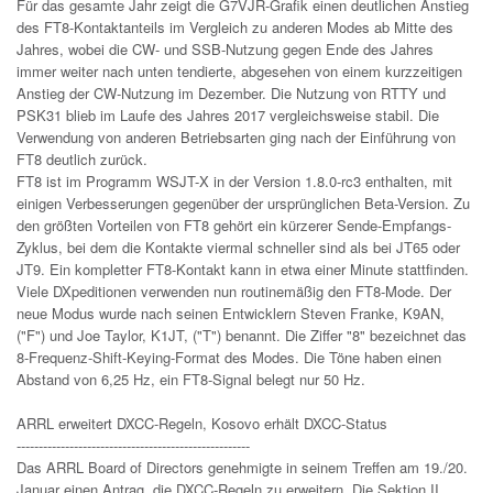
Für das gesamte Jahr zeigt die G7VJR-Grafik einen deutlichen Anstieg
des FT8-Kontaktanteils im Vergleich zu anderen Modes ab Mitte des
Jahres, wobei die CW- und SSB-Nutzung gegen Ende des Jahres
immer weiter nach unten tendierte, abgesehen von einem kurzzeitigen
Anstieg der CW-Nutzung im Dezember. Die Nutzung von RTTY und
PSK31 blieb im Laufe des Jahres 2017 vergleichsweise stabil. Die
Verwendung von anderen Betriebsarten ging nach der Einführung von
FT8 deutlich zurück.
FT8 ist im Programm WSJT-X in der Version 1.8.0-rc3 enthalten, mit
einigen Verbesserungen gegenüber der ursprünglichen Beta-Version. Zu
den größten Vorteilen von FT8 gehört ein kürzerer Sende-Empfangs-
Zyklus, bei dem die Kontakte viermal schneller sind als bei JT65 oder
JT9. Ein kompletter FT8-Kontakt kann in etwa einer Minute stattfinden.
Viele DXpeditionen verwenden nun routinemäßig den FT8-Mode. Der
neue Modus wurde nach seinen Entwicklern Steven Franke, K9AN,
("F") und Joe Taylor, K1JT, ("T") benannt. Die Ziffer "8" bezeichnet das
8-Frequenz-Shift-Keying-Format des Modes. Die Töne haben einen
Abstand von 6,25 Hz, ein FT8-Signal belegt nur 50 Hz.
ARRL erweitert DXCC-Regeln, Kosovo erhält DXCC-Status
-----------------------------------------------------
Das ARRL Board of Directors genehmigte in seinem Treffen am 19./20.
Januar einen Antrag, die DXCC-Regeln zu erweitern. Die Sektion II,