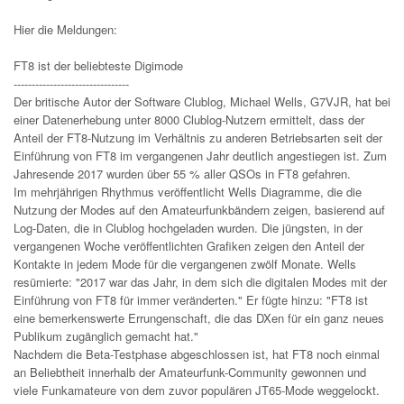
Hier die Meldungen:
FT8 ist der beliebteste Digimode
--------------------------------
Der britische Autor der Software Clublog, Michael Wells, G7VJR, hat bei
einer Datenerhebung unter 8000 Clublog-Nutzern ermittelt, dass der
Anteil der FT8-Nutzung im Verhältnis zu anderen Betriebsarten seit der
Einführung von FT8 im vergangenen Jahr deutlich angestiegen ist. Zum
Jahresende 2017 wurden über 55 % aller QSOs in FT8 gefahren.
Im mehrjährigen Rhythmus veröffentlicht Wells Diagramme, die die
Nutzung der Modes auf den Amateurfunkbändern zeigen, basierend auf
Log-Daten, die in Clublog hochgeladen wurden. Die jüngsten, in der
vergangenen Woche veröffentlichten Grafiken zeigen den Anteil der
Kontakte in jedem Mode für die vergangenen zwölf Monate. Wells
resümierte: "2017 war das Jahr, in dem sich die digitalen Modes mit der
Einführung von FT8 für immer veränderten." Er fügte hinzu: "FT8 ist
eine bemerkenswerte Errungenschaft, die das DXen für ein ganz neues
Publikum zugänglich gemacht hat."
Nachdem die Beta-Testphase abgeschlossen ist, hat FT8 noch einmal
an Beliebtheit innerhalb der Amateurfunk-Community gewonnen und
viele Funkamateure von dem zuvor populären JT65-Mode weggelockt.