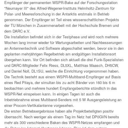
Empfänger der permanenten WSPR-Bake auf der Forschungsstation
"Neumayer III" des Alfred-Wegener-Instituts Helmholtz-Zentrum für
Polar- und Meeresforschung in der Antarktis erstmals in Betrieb
genommen. Der Empfänger ist Teil eines wissenschaftlichen Projekts
der TU München in Zusammenarbeit mit der Hochschule Bremen und
dem DARC e.V.
Die Installation befindet sich in der Testphase und wird noch mehrere
Wochen lang immer wieder für Wartungsarbeiten und Nachbesserungen
an Antennentechnik und Software abgeschaltet werden, bevor sie in den
geplanten mehrjährigen Regelbetrieb am endgültigen Installationsort
übergehen kann. Vor Ort befinden sich aktuell die drei Funk-Spezialisten
und DARC-Mitglieder Felix Riess, DL5XL, Matthias Maasch, DH5CW,
und Daniel Noll, DL1SU, welche die Einrichtung vorgenommen haben.
Die Technik besteht aus einem WSPR-Multiband-Empfänger auf Basis
eines Red Pitaya, der simultan bis zu acht Bänder von 160 bis 6 m
beobachten und mehrere hundert Empfangsberichte stündlich in das
WSPR-Net einspeisen kann. In einigen Tagen ist auch die
Inbetriebnahme eines Multiband-Senders mit 5 W Ausgangsleistung an
einer Procom-Vertikalantenne vorgesehen.
Die ersten Betriebsergebnisse haben alle Projektbeteiligten positiv
überrascht. Nach weniger als einem Tag im Netz hat DP0GVN bereits
mehr als 300 verschiedene Baken des WSPR-Netzes empfangen und