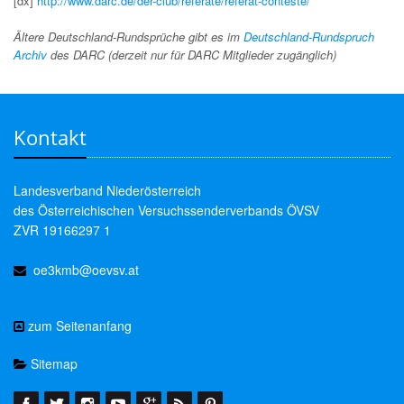
[dx]
http://www.darc.de/der-club/referate/referat-conteste/
Ältere Deutschland-Rundsprüche gibt es im
Deutschland-Rundspruch
Archiv
des DARC (derzeit nur für DARC Mitglieder zugänglich)
Kontakt
Landesverband Niederösterreich
des Österreichischen Versuchssenderverbands ÖVSV
ZVR 19166297 1
oe3kmb@oevsv.at
zum Seitenanfang
Sitemap