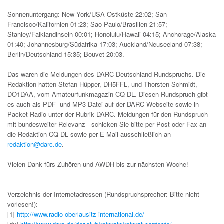
Sonnenuntergang: New York/USA-Ostküste 22:02; San
Francisco/Kalifornien 01:23; Sao Paulo/Brasilien 21:57;
Stanley/Falklandinseln 00:01; Honolulu/Hawaii 04:15; Anchorage/Alaska
01:40; Johannesburg/Südafrika 17:03; Auckland/Neuseeland 07:38;
Berlin/Deutschland 15:35; Bouvet 20:03.
Das waren die Meldungen des DARC-Deutschland-Rundspruchs. Die
Redaktion hatten Stefan Hüpper, DH5FFL, und Thorsten Schmidt,
DO1DAA, vom Amateurfunkmagazin CQ DL. Diesen Rundspruch gibt
es auch als PDF- und MP3-Datei auf der DARC-Webseite sowie in
Packet Radio unter der Rubrik DARC. Meldungen für den Rundspruch -
mit bundesweiter Relevanz - schicken Sie bitte per Post oder Fax an
die Redaktion CQ DL sowie per E-Mail ausschließlich an
redaktion@darc.de
.
Vielen Dank fürs Zuhören und AWDH bis zur nächsten Woche!
---
Verzeichnis der Internetadressen (Rundspruchsprecher: Bitte nicht
vorlesen!):
[1]
http://www.radio-oberlausitz-international.de/