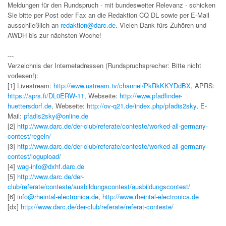
Meldungen für den Rundspruch - mit bundesweiter Relevanz - schicken
Sie bitte per Post oder Fax an die Redaktion CQ DL sowie per E-Mail
ausschließlich an
redaktion@darc.de
. Vielen Dank fürs Zuhören und
AWDH bis zur nächsten Woche!
---
Verzeichnis der Internetadressen (Rundspruchsprecher: Bitte nicht
vorlesen!):
[1] Livestream:
http://www.ustream.tv/channel/PkRkKKYDdBX
, APRS:
https://aprs.fi/DL0ERW-11
, Webseite:
http://www.pfadfinder-
huettersdorf.de
, Webseite:
http://ov-q21.de/index.php/pfadis2sky
, E-
Mail:
pfadis2sky@online.de
[2]
http://www.darc.de/der-club/referate/conteste/worked-all-germany-
contest/regeln/
[3]
http://www.darc.de/der-club/referate/conteste/worked-all-germany-
contest/logupload/
[4]
wag-info@dxhf.darc.de
[5]
http://www.darc.de/der-
club/referate/conteste/ausbildungscontest/ausbildungscontest/
[6]
info@rheintal-electronica.de
,
http://www.rheintal-electronica.de
[dx]
http://www.darc.de/der-club/referate/referat-conteste/