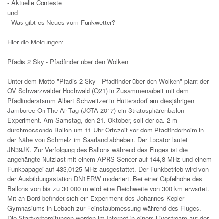
- Aktuelle Conteste
und
- Was gibt es Neues vom Funkwetter?
Hier die Meldungen:
Pfadis 2 Sky - Pfadfinder über den Wolken
-----------------------------------------
Unter dem Motto "Pfadis 2 Sky - Pfadfinder über den Wolken" plant der
OV Schwarzwälder Hochwald (Q21) in Zusammenarbeit mit dem
Pfadfinderstamm Albert Schweitzer in Hüttersdorf am diesjährigen
Jamboree-On-The-Air-Tag (JOTA 2017) ein Stratosphärenballon-
Experiment. Am Samstag, den 21. Oktober, soll der ca. 2 m
durchmessende Ballon um 11 Uhr Ortszeit vor dem Pfadfinderheim in
der Nähe von Schmelz im Saarland abheben. Der Locator lautet
JN39JK. Zur Verfolgung des Ballons während des Fluges ist die
angehängte Nutzlast mit einem APRS-Sender auf 144,8 MHz und einem
Funkpapagei auf 433,0125 MHz ausgestattet. Der Funkbetrieb wird von
der Ausbildungsstation DN1ERW moderiert. Bei einer Gipfelhöhe des
Ballons von bis zu 30 000 m wird eine Reichweite von 300 km erwartet.
Mit an Bord befindet sich ein Experiment des Johannes-Kepler-
Gymnasiums in Lebach zur Feinstaubmessung während des Fluges.
Die Startvorbereitungen werden im Internet in einem Livestream auf der