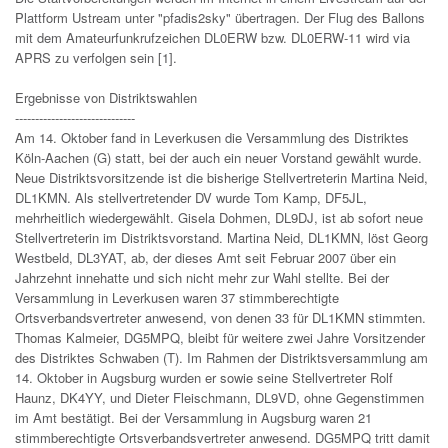
Plattform Ustream unter "pfadis2sky" übertragen. Der Flug des Ballons
mit dem Amateurfunkrufzeichen DL0ERW bzw. DL0ERW-11 wird via
APRS zu verfolgen sein [1].
Ergebnisse von Distriktswahlen
------------------------------
Am 14. Oktober fand in Leverkusen die Versammlung des Distriktes
Köln-Aachen (G) statt, bei der auch ein neuer Vorstand gewählt wurde.
Neue Distriktsvorsitzende ist die bisherige Stellvertreterin Martina Neid,
DL1KMN. Als stellvertretender DV wurde Tom Kamp, DF5JL,
mehrheitlich wiedergewählt. Gisela Dohmen, DL9DJ, ist ab sofort neue
Stellvertreterin im Distriktsvorstand. Martina Neid, DL1KMN, löst Georg
Westbeld, DL3YAT, ab, der dieses Amt seit Februar 2007 über ein
Jahrzehnt innehatte und sich nicht mehr zur Wahl stellte. Bei der
Versammlung in Leverkusen waren 37 stimmberechtigte
Ortsverbandsvertreter anwesend, von denen 33 für DL1KMN stimmten.
Thomas Kalmeier, DG5MPQ, bleibt für weitere zwei Jahre Vorsitzender
des Distriktes Schwaben (T). Im Rahmen der Distriktsversammlung am
14. Oktober in Augsburg wurden er sowie seine Stellvertreter Rolf
Haunz, DK4YY, und Dieter Fleischmann, DL9VD, ohne Gegenstimmen
im Amt bestätigt. Bei der Versammlung in Augsburg waren 21
stimmberechtigte Ortsverbandsvertreter anwesend. DG5MPQ tritt damit