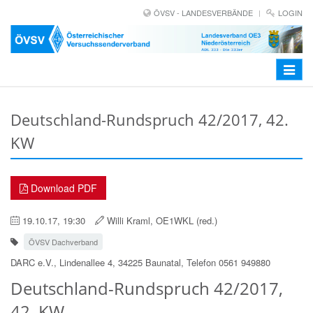
ÖVSV - LANDESVERBÄNDE
LOGIN
Toggle
navigat
Deutschland-Rundspruch 42/2017, 42.
KW
Download PDF
19.10.17, 19:30
Willi Kraml, OE1WKL (red.)
ÖVSV Dachverband
DARC e.V., Lindenallee 4, 34225 Baunatal, Telefon 0561 949880
Deutschland-Rundspruch 42/2017,
42. KW