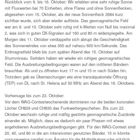
Rückblick vom 9. bis 16. Oktober: Wir erlebten eine sehr ruhige Sonne
mit Fluxwerten bei 70 Einheiten, ohne Flares und ohne Sonnenflecken,
abgesehen vom 15. Oktober, als der neue Sonnenfleck 2684 kurz
sichtbar wurde, sich aber wieder auflöste. Das geomagnetische Feld
war am 9. und 10. Oktober sehr ruhig mit k-Werten von Null bis maximal
2, was sich in guten DX-Signalen auf 160 und 80 m widerspiegelte. Am
Morgen des 11. Oktober verdoppelte sich abrupt die Geschwindigkeit
des Sonnenwindes von etwa 300 auf nahezu 600 km/Sekunde. Das
Erdmagnetfeld blieb bis zum späten Abend des 15. Oktober auf
Sturmniveau. Seitdem haben wir wieder ein ruhiges geomagnetisches
Feld. Die Ausbreitungsbedingungen waren auf den mittleren Bändern
brauchbar. Ab und zu öffneten kurz 17 m und 15 m nach Süden hin.
Trotzdem gab es Überraschungen wie eine transäquatoriale Öffnung
(TEP) von DL nach St. Helena auf 50 MHz am Abend des 16. Oktobers.
Vorhersage bis zum 23. Oktober:
Vor dem WAG-Contestwochenende dominieren nur die beiden koronalen
Löcher CH829 und CH830 das Funkwettergeschehen. Bis zum 22.
Oktober wechseln ruhige und mäßig gestörte geomagnetische Zustände
einander ab. Möglich, dass es dadurch ein paar Phasen mit etwas
angehobenen Ausbreitungsbedingungen gibt. Für den WAG-Contest sind
20, 40, und 80 m die am intensivsten genutzten Bänder. 15 m könnte
vorzugsweise parallel zum Äquator für die Multiplikatorsuche nützlich