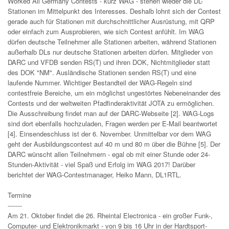
Worked All Germany Contests - kurz WAG - stehen wieder die DL-
Stationen im Mittelpunkt des Interesses. Deshalb lohnt sich der Contest
gerade auch für Stationen mit durchschnittlicher Ausrüstung, mit QRP
oder einfach zum Ausprobieren, wie sich Contest anfühlt. Im WAG
dürfen deutsche Teilnehmer alle Stationen arbeiten, während Stationen
außerhalb DLs nur deutsche Stationen arbeiten dürfen. Mitglieder von
DARC und VFDB senden RS(T) und ihren DOK, Nichtmitglieder statt
des DOK "NM". Ausländische Stationen senden RS(T) und eine
laufende Nummer. Wichtiger Bestandteil der WAG-Regeln sind
contestfreie Bereiche, um ein möglichst ungestörtes Nebeneinander des
Contests und der weltweiten Pfadfinderaktivität JOTA zu ermöglichen.
Die Ausschreibung findet man auf der DARC-Webseite [2]. WAG-Logs
sind dort ebenfalls hochzuladen, Fragen werden per E-Mail beantwortet
[4]. Einsendeschluss ist der 6. November. Unmittelbar vor dem WAG
geht der Ausbildungscontest auf 40 m und 80 m über die Bühne [5]. Der
DARC wünscht allen Teilnehmern - egal ob mit einer Stunde oder 24-
Stunden-Aktivität - viel Spaß und Erfolg im WAG 2017! Darüber
berichtet der WAG-Contestmanager, Heiko Mann, DL1RTL.
Termine
-------
Am 21. Oktober findet die 26. Rheintal Electronica - ein großer Funk-,
Computer- und Elektronikmarkt - von 9 bis 16 Uhr in der Hardtsport-