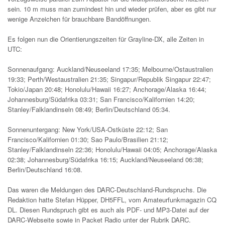
sein. 10 m muss man zumindest hin und wieder prüfen, aber es gibt nur
wenige Anzeichen für brauchbare Bandöffnungen.
Es folgen nun die Orientierungszeiten für Grayline-DX, alle Zeiten in
UTC:
Sonnenaufgang: Auckland/Neuseeland 17:35; Melbourne/Ostaustralien
19:33; Perth/Westaustralien 21:35; Singapur/Republik Singapur 22:47;
Tokio/Japan 20:48; Honolulu/Hawaii 16:27; Anchorage/Alaska 16:44;
Johannesburg/Südafrika 03:31; San Francisco/Kalifornien 14:20;
Stanley/Falklandinseln 08:49; Berlin/Deutschland 05:34.
Sonnenuntergang: New York/USA-Ostküste 22:12; San
Francisco/Kalifornien 01:30; Sao Paulo/Brasilien 21:12;
Stanley/Falklandinseln 22:36; Honolulu/Hawaii 04:05; Anchorage/Alaska
02:38; Johannesburg/Südafrika 16:15; Auckland/Neuseeland 06:38;
Berlin/Deutschland 16:08.
Das waren die Meldungen des DARC-Deutschland-Rundspruchs. Die
Redaktion hatte Stefan Hüpper, DH5FFL, vom Amateurfunkmagazin CQ
DL. Diesen Rundspruch gibt es auch als PDF- und MP3-Datei auf der
DARC-Webseite sowie in Packet Radio unter der Rubrik DARC.