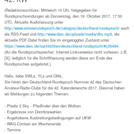
(Redaktionsschluss: Mittwoch 10 Uhr, freigegeben für
Rundspruchsendungen ab Donnerstag, den 19. Oktober 2017, 17:30
UTC. Aktuelle Audiofassung unter
http://www.ostseerundspruch.de/category/deutschland-rundspruch/
auch
als RSS-Feed und
http://www.darc.de/uploads/media/dlrs.mp3
, die
aktuelle PDF-Datei finden Sie im eingeloggten Zustand unter
https://www.darc.de/nachrichten/deutschland-rundspruch/#c35494
.
(An die Rundspruchsprecher: Internet-Linkverweise nicht vorlesen, z.B.
[X]; lediglich für die Schriftfassung werden diese am Ende des
Rundspruches aufgelistet.)
Hallo, liebe SWLs, YLs und OMs,
Sie hören den Deutschland-Rundspruch Nummer 42 des Deutschen
Amateur-Radio-Clubs für die 42. Kalenderwoche 2017. Diesmal haben
wir Meldungen zu folgenden Themen:
- Pfadis 2 Sky - Pfadfinder über den Wolken
- Ergebnisse von Distriktswahlen
- Angehobene Ausbreitungsbedingungen auf UKW
- WAG-Contest am Wochenende
- Termine