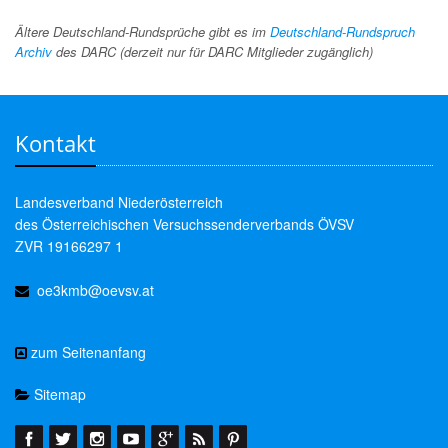
Ältere Deutschland-Rundsprüche gibt es im
Deutschland-Rundspruch
Archiv
des DARC (derzeit nur für DARC Mitglieder zugänglich)
Kontakt
Landesverband Niederösterreich
des Österreichischen Versuchssenderverbands ÖVSV
ZVR 19166297 1
oe3kmb@oevsv.at
zum Seitenanfang
Sitemap