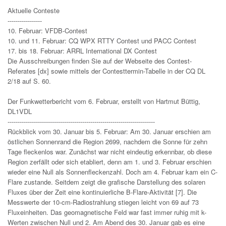
Aktuelle Conteste
-----------------
10. Februar: VFDB-Contest
10. und 11. Februar: CQ WPX RTTY Contest und PACC Contest
17. bis 18. Februar: ARRL International DX Contest
Die Ausschreibungen finden Sie auf der Webseite des Contest-
Referates [dx] sowie mittels der Contesttermin-Tabelle in der CQ DL
2/18 auf S. 60.
Der Funkwetterbericht vom 6. Februar, erstellt von Hartmut Büttig,
DL1VDL
-------------------------------------------------------------------------
Rückblick vom 30. Januar bis 5. Februar: Am 30. Januar erschien am
östlichen Sonnenrand die Region 2699, nachdem die Sonne für zehn
Tage fleckenlos war. Zunächst war nicht eindeutig erkennbar, ob diese
Region zerfällt oder sich etabliert, denn am 1. und 3. Februar erschien
wieder eine Null als Sonnenfleckenzahl. Doch am 4. Februar kam ein C-
Flare zustande. Seitdem zeigt die grafische Darstellung des solaren
Fluxes über der Zeit eine kontinuierliche B-Flare-Aktivität [7]. Die
Messwerte der 10-cm-Radiostrahlung stiegen leicht von 69 auf 73
Fluxeinheiten. Das geomagnetische Feld war fast immer ruhig mit k-
Werten zwischen Null und 2. Am Abend des 30. Januar gab es eine