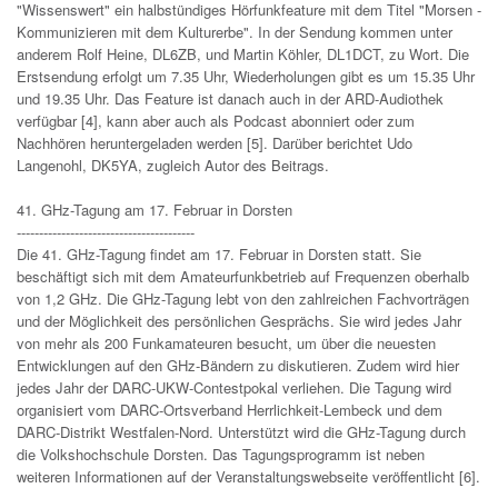
"Wissenswert" ein halbstündiges Hörfunkfeature mit dem Titel "Morsen -
Kommunizieren mit dem Kulturerbe". In der Sendung kommen unter
anderem Rolf Heine, DL6ZB, und Martin Köhler, DL1DCT, zu Wort. Die
Erstsendung erfolgt um 7.35 Uhr, Wiederholungen gibt es um 15.35 Uhr
und 19.35 Uhr. Das Feature ist danach auch in der ARD-Audiothek
verfügbar [4], kann aber auch als Podcast abonniert oder zum
Nachhören heruntergeladen werden [5]. Darüber berichtet Udo
Langenohl, DK5YA, zugleich Autor des Beitrags.
41. GHz-Tagung am 17. Februar in Dorsten
----------------------------------------
Die 41. GHz-Tagung findet am 17. Februar in Dorsten statt. Sie
beschäftigt sich mit dem Amateurfunkbetrieb auf Frequenzen oberhalb
von 1,2 GHz. Die GHz-Tagung lebt von den zahlreichen Fachvorträgen
und der Möglichkeit des persönlichen Gesprächs. Sie wird jedes Jahr
von mehr als 200 Funkamateuren besucht, um über die neuesten
Entwicklungen auf den GHz-Bändern zu diskutieren. Zudem wird hier
jedes Jahr der DARC-UKW-Contestpokal verliehen. Die Tagung wird
organisiert vom DARC-Ortsverband Herrlichkeit-Lembeck und dem
DARC-Distrikt Westfalen-Nord. Unterstützt wird die GHz-Tagung durch
die Volkshochschule Dorsten. Das Tagungsprogramm ist neben
weiteren Informationen auf der Veranstaltungswebseite veröffentlicht [6].