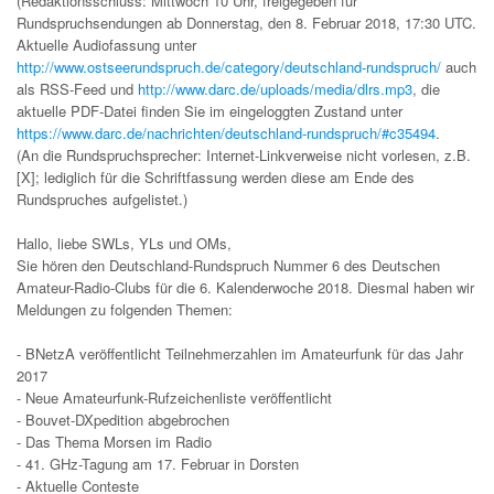
(Redaktionsschluss: Mittwoch 10 Uhr, freigegeben für
Rundspruchsendungen ab Donnerstag, den 8. Februar 2018, 17:30 UTC.
Aktuelle Audiofassung unter
http://www.ostseerundspruch.de/category/deutschland-rundspruch/
auch
als RSS-Feed und
http://www.darc.de/uploads/media/dlrs.mp3
, die
aktuelle PDF-Datei finden Sie im eingeloggten Zustand unter
https://www.darc.de/nachrichten/deutschland-rundspruch/#c35494
.
(An die Rundspruchsprecher: Internet-Linkverweise nicht vorlesen, z.B.
[X]; lediglich für die Schriftfassung werden diese am Ende des
Rundspruches aufgelistet.)
Hallo, liebe SWLs, YLs und OMs,
Sie hören den Deutschland-Rundspruch Nummer 6 des Deutschen
Amateur-Radio-Clubs für die 6. Kalenderwoche 2018. Diesmal haben wir
Meldungen zu folgenden Themen:
- BNetzA veröffentlicht Teilnehmerzahlen im Amateurfunk für das Jahr
2017
- Neue Amateurfunk-Rufzeichenliste veröffentlicht
- Bouvet-DXpedition abgebrochen
- Das Thema Morsen im Radio
- 41. GHz-Tagung am 17. Februar in Dorsten
- Aktuelle Conteste