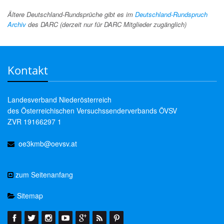
Ältere Deutschland-Rundsprüche gibt es im
Deutschland-Rundspruch
Archiv
des DARC (derzeit nur für DARC Mitglieder zugänglich)
Kontakt
Landesverband Niederösterreich
des Österreichischen Versuchssenderverbands ÖVSV
ZVR 19166297 1
oe3kmb@oevsv.at
zum Seitenanfang
Sitemap