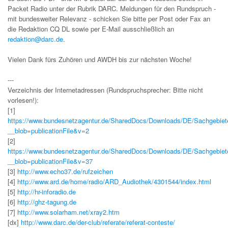
Packet Radio unter der Rubrik DARC. Meldungen für den Rundspruch -
mit bundesweiter Relevanz - schicken Sie bitte per Post oder Fax an
die Redaktion CQ DL sowie per E-Mail ausschließlich an
redaktion@darc.de
.
Vielen Dank fürs Zuhören und AWDH bis zur nächsten Woche!
---
Verzeichnis der Internetadressen (Rundspruchsprecher: Bitte nicht
vorlesen!):
[1]
https://www.bundesnetzagentur.de/SharedDocs/Downloads/DE/Sachgebiete
__blob=publicationFile&v=2
[2]
https://www.bundesnetzagentur.de/SharedDocs/Downloads/DE/Sachgebiet
__blob=publicationFile&v=37
[3]
http://www.echo37.de/rufzeichen
[4]
http://www.ard.de/home/radio/ARD_Audiothek/4301544/index.html
[5]
http://hr-inforadio.de
[6]
http://ghz-tagung.de
[7]
http://www.solarham.net/xray2.htm
[dx]
http://www.darc.de/der-club/referate/referat-conteste/