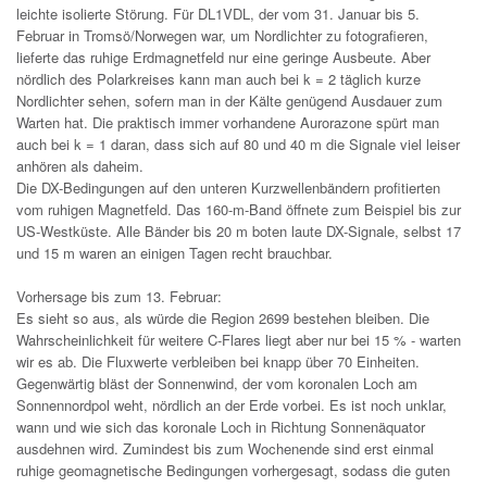
leichte isolierte Störung. Für DL1VDL, der vom 31. Januar bis 5.
Februar in Tromsö/Norwegen war, um Nordlichter zu fotografieren,
lieferte das ruhige Erdmagnetfeld nur eine geringe Ausbeute. Aber
nördlich des Polarkreises kann man auch bei k = 2 täglich kurze
Nordlichter sehen, sofern man in der Kälte genügend Ausdauer zum
Warten hat. Die praktisch immer vorhandene Aurorazone spürt man
auch bei k = 1 daran, dass sich auf 80 und 40 m die Signale viel leiser
anhören als daheim.
Die DX-Bedingungen auf den unteren Kurzwellenbändern profitierten
vom ruhigen Magnetfeld. Das 160-m-Band öffnete zum Beispiel bis zur
US-Westküste. Alle Bänder bis 20 m boten laute DX-Signale, selbst 17
und 15 m waren an einigen Tagen recht brauchbar.
Vorhersage bis zum 13. Februar:
Es sieht so aus, als würde die Region 2699 bestehen bleiben. Die
Wahrscheinlichkeit für weitere C-Flares liegt aber nur bei 15 % - warten
wir es ab. Die Fluxwerte verbleiben bei knapp über 70 Einheiten.
Gegenwärtig bläst der Sonnenwind, der vom koronalen Loch am
Sonnennordpol weht, nördlich an der Erde vorbei. Es ist noch unklar,
wann und wie sich das koronale Loch in Richtung Sonnenäquator
ausdehnen wird. Zumindest bis zum Wochenende sind erst einmal
ruhige geomagnetische Bedingungen vorhergesagt, sodass die guten