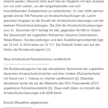
erreicht werden. Dennoch lohnt auch hier ein Vergleich mit dem Zustand
von vor zehn Jahren, um den langanhaltenden und sich
konsolidierenden Aufwärtstrend zu verdeutlichen: Im Jahr 2008 nahmen
gerade einmal 708 Personen an Amateurfunkprüfungen teil. Leicht
gesunken hingegen ist die Anzahl der Amateurfunkzulassungen und der
weiteren Rufzeichenzuteilungen. Die Zahl der Amateurfunkzulassungen
zum 31. Dezember 2017 beträgt 64 548, gegenüber 65 095 im Vorjahr.
Die Gesamtzahl der zugeteilten Rufzeichen inklusive Clubstationen,
Relais/Baken, Sonderzuteilungen und dem Ausbildungsfunkbetrieb liegt
bei 72 415, in 2016 waren es 72 717. Die Statistik findet man auf den
Seiten der Bundesnetzagentur [1].
Neue Amateurfunk-Rufzeichenliste veröffentlicht
-----------------------------------------------
Die Bundesnetzagentur hat das aktualisierte Verzeichnis der zugeteilten
deutschen Amateurfunkrufzeichen und ihrer Inhaber (Rufzeichenliste)
mit Stand vom 1. Februar im Internet veröffentlicht [2]. Ebenfalls
aktualisiert wurde die auf der Webseite des OVs Finkenwerder (E37)
angebotene Rufzeichenstatistik [3]. Diese stellt Daten zur Anzahl der
Amateurfunkzulassungen seit 2008 bereit.
Bouvet-DXpedition abgebrochen
-----------------------------