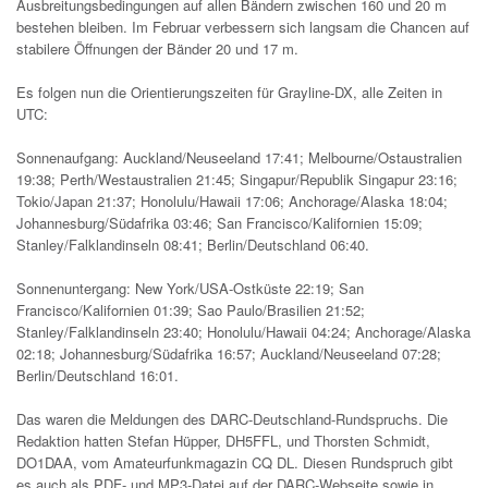
Ausbreitungsbedingungen auf allen Bändern zwischen 160 und 20 m
bestehen bleiben. Im Februar verbessern sich langsam die Chancen auf
stabilere Öffnungen der Bänder 20 und 17 m.
Es folgen nun die Orientierungszeiten für Grayline-DX, alle Zeiten in
UTC:
Sonnenaufgang: Auckland/Neuseeland 17:41; Melbourne/Ostaustralien
19:38; Perth/Westaustralien 21:45; Singapur/Republik Singapur 23:16;
Tokio/Japan 21:37; Honolulu/Hawaii 17:06; Anchorage/Alaska 18:04;
Johannesburg/Südafrika 03:46; San Francisco/Kalifornien 15:09;
Stanley/Falklandinseln 08:41; Berlin/Deutschland 06:40.
Sonnenuntergang: New York/USA-Ostküste 22:19; San
Francisco/Kalifornien 01:39; Sao Paulo/Brasilien 21:52;
Stanley/Falklandinseln 23:40; Honolulu/Hawaii 04:24; Anchorage/Alaska
02:18; Johannesburg/Südafrika 16:57; Auckland/Neuseeland 07:28;
Berlin/Deutschland 16:01.
Das waren die Meldungen des DARC-Deutschland-Rundspruchs. Die
Redaktion hatten Stefan Hüpper, DH5FFL, und Thorsten Schmidt,
DO1DAA, vom Amateurfunkmagazin CQ DL. Diesen Rundspruch gibt
es auch als PDF- und MP3-Datei auf der DARC-Webseite sowie in