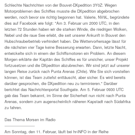
Schlechte Nachrichten von der Bouvet-DXpedition 3Y0Z: Wegen
Motorproblemen des Schiffes musste die DXpedition abgebrochen
werden, noch bevor sie richtig begonnen hat. Valerie, NV9L, begründete
dies auf Facebook wie folgt: "Am 3. Februar um 2000 UTC, in den
letzten 72 Stunden haben wir die starken Winde, die niedrigen Wolken,
Nebel und die raue See erlebt, die seit unserer Ankunft in Bouvet den
Hubschrauberbetrieb verhindert haben. Die Wettervorhersage lässt für
die nächsten vier Tage keine Besserung erwarten. Dann, letzte Nacht,
entwickelte sich in einem der Schiffsmotoren ein Problem. An diesem
Morgen erklärte der Kapitän des Schiffes es für unsicher, unser Projekt
fortzusetzen und die DXpedition abzubrechen. Wir sind jetzt auf unserer
langen Reise zurück nach Punta Arenas (Chile). Wie Sie sich vorstellen
können, ist das Team zutiefst enttäuscht, aber sicher. Es wird bereits
darüber gesprochen, die DXpedition neu zu terminieren." Darüber
berichtet das Nachrichtenportal Southgate. Am 5. Februar 0930 UTC
gab das Team bekannt, im Sinne der Sicherheit nun nicht nach Punta
Arenas, sondern zum augenscheinlich näheren Kapstadt nach Südafrika
zu fahren.
Das Thema Morsen im Radio
-------------------------
Am Sonntag, den 11. Februar, läuft bei hr-iNFO in der Reihe