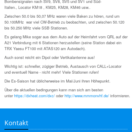
Bombensignalen nach SV9, SV8, SV5 und SV1 und Süd-
Italien.,
Locator KM18 , KM25, KM28, KM46 usw..
Zwischen 50.0 bis 50,07 MHz waren viele Baken zu hören,
rund um
50.100MHz war viel CW-Betrieb zu beobachten, u
nd zwischen 50.120
bis 50.250 MHz viele SSB Stationen.
Es gelang Mike sogar aus dem Auto auf der Heimfahrt vom QRL auf der
A21 Verbindung mit 6 Stationen herzustellen (s
eine Station dabei ein
TRX Yaesu FT100 mit ATAS120 am Autodach).
Auch sonst reicht ein Dipol oder Vertikalantenne aus!
Wichtig ist: schneller, zügiger Betrieb, Austausch von CALL+Locator
und eventuell Name - nicht mehr! Viele Stationen rufen!
Die Es-Saison hat üblicherweise im Mai/Juni ihren Höhepunkt.
Über die aktuellen bedingungen kann man sich am besten
unter
https://dxheat.com/dxc/
oder
http://www.mmmonvhf.de/
informieren.
Kontakt