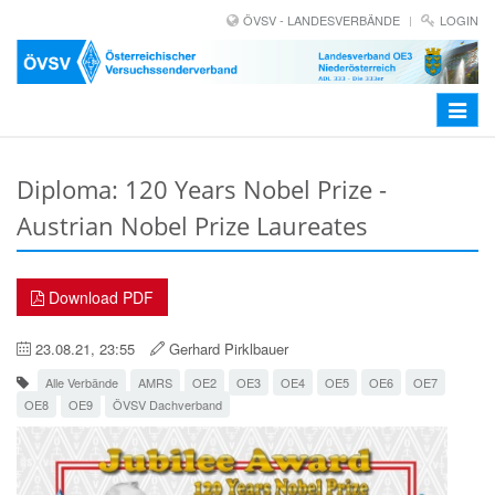
ÖVSV - LANDESVERBÄNDE
LOGIN
Toggle
navigat
Diploma: 120 Years Nobel Prize -
Austrian Nobel Prize Laureates
Download PDF
23.08.21, 23:55
Gerhard Pirklbauer
Alle Verbände
AMRS
OE2
OE3
OE4
OE5
OE6
OE7
OE8
OE9
ÖVSV Dachverband