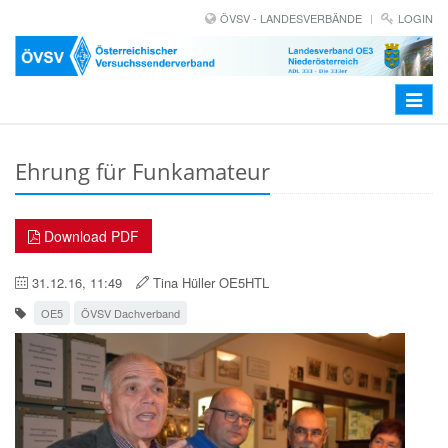
ÖVSV - LANDESVERBÄNDE
LOGIN
Toggle
navigat
Ehrung für Funkamateur
Download PDF
31.12.16, 11:49
Tina Hüller OE5HTL
OE5
ÖVSV Dachverband