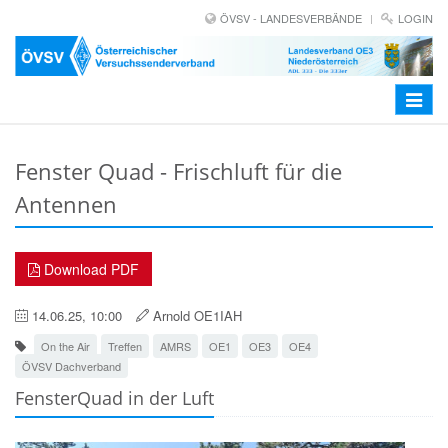
ÖVSV - LANDESVERBÄNDE
LOGIN
Toggle
navigat
Fenster Quad - Frischluft für die
Antennen
Download PDF
14.06.25, 10:00
Arnold OE1IAH
On the Air
Treffen
AMRS
OE1
OE3
OE4
ÖVSV Dachverband
FensterQuad in der Luft