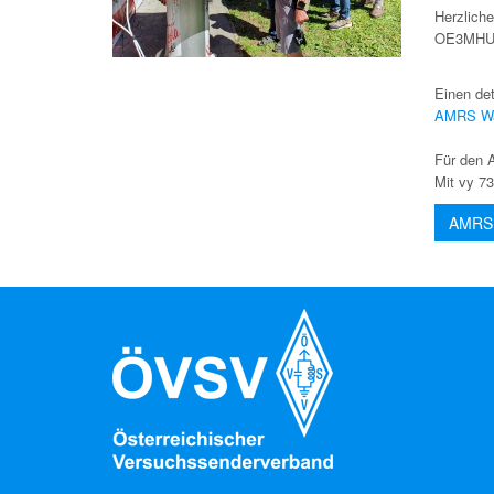
Herzlic
OE3MHU, d
Einen det
AMRS Wal
Für den 
Mit vy 7
AMRS 