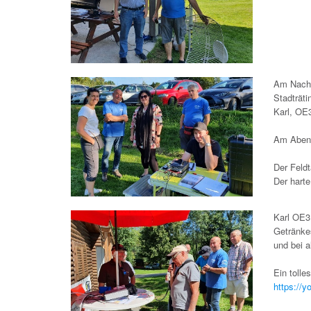
Am Nachm
Stadträt
Karl, OE
Am Abend
Der Feld
Der harte
Karl OE3
Getränk
und bei 
Ein tolle
https://