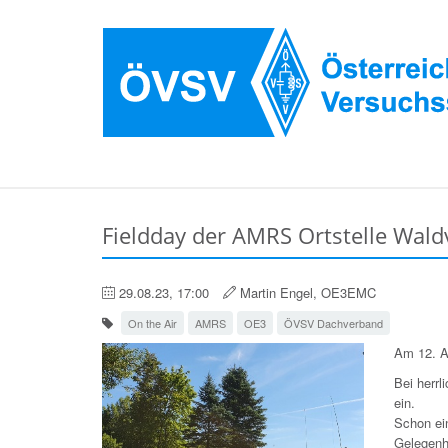
Fieldday der AMRS Ortstelle Wald
29.08.23, 17:00
Martin Engel, OE3EMC
On the Air
AMRS
OE3
ÖVSV Dachverband
Am 12. A
Bei herr
ein.
Schon ein
Gelegenh