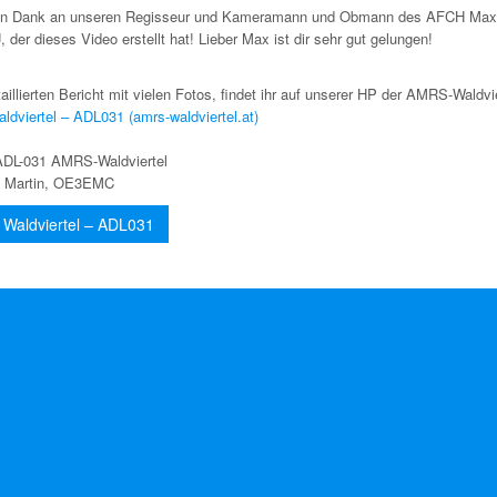
hen Dank an unseren Regisseur und Kameramann und Obmann des AFCH Ma
er dieses Video erstellt hat! Lieber Max ist dir sehr gut gelungen!
aillierten Bericht mit vielen Fotos, findet ihr auf unserer HP der AMRS-Waldvie
dviertel – ADL031 (amrs-waldviertel.at)
ADL-031 AMRS-Waldviertel
3 Martin, OE3EMC
Waldviertel – ADL031