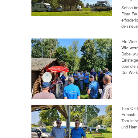
Schon im
Flora Fa
erforder
den neuen
Ein Wor
Wie wer
Dabei wu
Einsteig
über die
Der Work
Tom OE1T
Er baute 
Tom infor
und Hamn