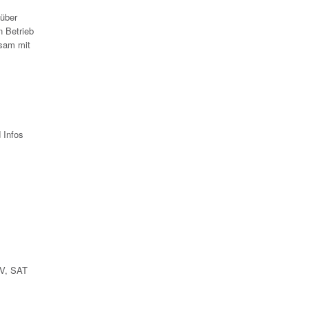
 über
n Betrieb
nsam mit
 Infos
TV, SAT