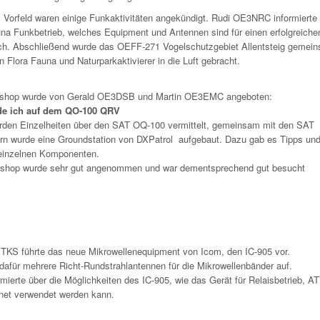
 Vorfeld waren einige Funkaktivitäten angekündigt. Rudi OE3NRC informierte
una Funkbetrieb, welches Equipment und Antennen sind für einen erfolgreiche
lich. Abschließend wurde das OEFF-271 Vogelschutzgebiet Allentsteig gemei
 Flora Fauna und Naturparkaktivierer in die Luft gebracht.
kshop wurde von Gerald OE3DSB und Martin OE3EMC angeboten:
de ich auf dem QO-100 QRV
rden Einzelheiten über den SAT OQ-100 vermittelt, gemeinsam mit den SAT
ern wurde eine Groundstation von DXPatrol aufgebaut. Dazu gab es Tipps und
 einzelnen Komponenten.
shop wurde sehr gut angenommen und war dementsprechend gut besucht
KS führte das neue Mikrowellenequipment von Icom, den IC-905 vor.
dafür mehrere Richt-Rundstrahlantennen für die Mikrowellenbänder auf.
mierte über die Möglichkeiten des IC-905, wie das Gerät für Relaisbetrieb, A
et verwendet werden kann.