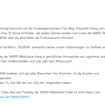
ittag besuchte uns die Vizebürgermeisterin Frau Mag. Elisabeth Klang und 
in Frau DI Sonja Schindler, die beiden Damen wurden vom Leiter der AMRS Wa
3KNU über die Aktivitäten der Funkamateure informiert.
 lud Martin, OE3EMC anlässlich seines runden Geburtstages zur Grillfeier ei
tag der AMRS-Waldviertel klang in gemütlicher Atmosphäre am Lagerfeuer au
 Kern verabschiedete sich erst weit nach Mitternacht!
KNU bedankt sich bei allen Besuchern fürs Kommen, für die Kuchen und
espenden
allen YL und OM die vom ADL-031 mitgeholfen haben!
s Video über den Fieldday der AMRS-Waldviertel findet ihr unter diese Link:
youtu.be/7HAlwYfXhAU