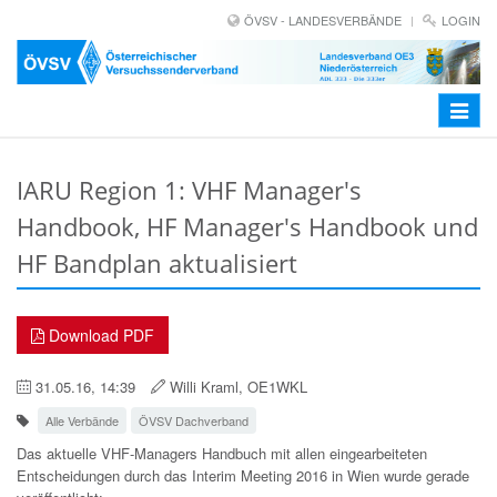
ÖVSV - LANDESVERBÄNDE
LOGIN
Toggle
navigat
IARU Region 1: VHF Manager's
Handbook, HF Manager's Handbook und
HF Bandplan aktualisiert
Download PDF
31.05.16, 14:39
Willi Kraml, OE1WKL
Alle Verbände
ÖVSV Dachverband
Das aktuelle VHF-Managers Handbuch mit allen eingearbeiteten
Entscheidungen
durch das Interim Meeting 2016 in Wien wurde gerade