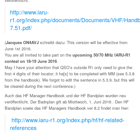
veröffentlicht:
http://www.iaru-
r1.org/index.php/documents/Documents/VHF/Handb
7.51.pdf/
(
Jacques ON4AVJ
schreibt dazu: This version will be effective from
June 1st 2016.
You are all invited to take part on the
upcoming 50/70 MHz IARU-R1
contest on 18-19 June 2016
.
May I have your attention that QSO’s outside R1 only need to give the
first 4 digits of their locator; it ha[s] to be completed with MM (see 5.3.8
from the handbook). We forgot to edit the sentence in 5.3.9, but this will
be cleared during the next conference.)
Auch das HF Manager Handbook und der HF Bandplan wurden neu
veröffentlicht.
Der Badnplan gilt ab Miottwoch, 1. Juni 2016 . Den HF
Bandplan sowie das HF Managers Handbook ver 8.2 findet man hier:
http://www.iaru-r1.org/index.php/hf/hf-related-
references