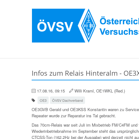
Infos zum Relais Hinteralm - OE3
17.08.16, 09:15
Willi Kraml, OE1WKL (Red.)
OE3
ÖVSV Dachverband
OE3GVB Gerald und OE3KSS Konstantin waren zu Servicearbe
Repeater wurde zur Reparatur ins Tal gebracht.
Das 70cm-Relais war seit Juli im Mixbetrieb FM/C4FM und wu
Wiederinbetriebnahme im September steht das ursprüngliche
CTCSS-Ton (162,2Hz bei der Ausgabe) wird derzeit nicht a