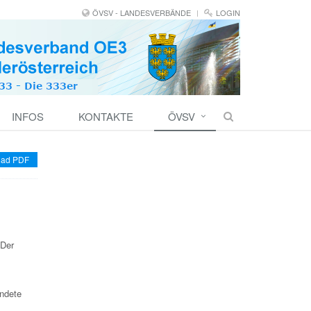
ÖVSV - LANDESVERBÄNDE
LOGIN
INFOS
KONTAKTE
ÖVSV
ad PDF
 Der
endete