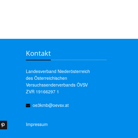
Kontakt
Landesverband Niederösterreich
des Österreichischen
Versuchssenderverbands ÖVSV
ZVR 19166297 1
oe3kmb@oevsv.at
Impressum