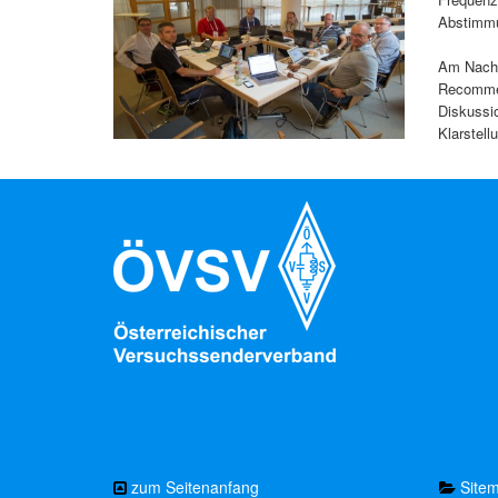
Abstimmu
Am Nachm
Recommen
Diskussi
Klarstell
zum Seitenanfang
Site