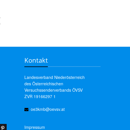
e
n
Kontakt
Landesverband Niederösterreich
des Österreichischen
Versuchssenderverbands ÖVSV
ZVR 19166297 1
oe3kmb@oevsv.at
Impressum