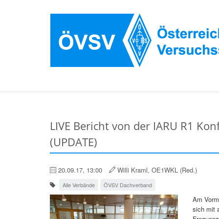
LIVE Bericht von der IARU R1 Kon
(UPDATE)
20.09.17, 13:00
Willi Kraml, OE1WKL (Red.)
Alle Verbände
ÖVSV Dachverband
Am Vormi
sich mit 
Frequenz