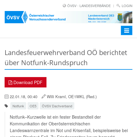
ÖVSV - LANDESVERBÄNDE
LOGIN
Toggle
navigat
Landesfeuerwehrverband OÖ berichtet
über Notfunk-Rundspruch
Download PDF
22.01.18, 00:40
Willi Kraml, OE1WKL (Red.)
Notfunk
OE5
ÖVSV Dachverband
Notfunk–Kurzwelle ist ein fester Bestandteil der
Kommunikation der Oberösterreichischen
Landeswarnzentrale im Not und Krisenfall, beispielsweise bei
einem Blackout-Fall. Zu Friedenszeiten kaum bemerkt,