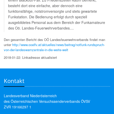
besteht dort eine einfache, aber dennoch eine
funktionsfähige, notstromversorgte und stets gewartete
Funkstation. Die Bedienung erfolgt durch speziell
ausgebildetes Personal aus dem Bereich der Funkamateure
des Oö. Landes-Feuerwehrverbandes....
Den gesamten Bericht des OÖ Landesfeuerwehrverbands findet man
unter
http://www.ooelfv.at/aktuelles/news/beitrag/notfunk-rundspruch-
von-der-landeswarnzentrale-in-die-weite-welt
2018-01-22: Linkadresse aktualisiert
Kontakt
Landesverband Niederösterreich
des Österreichischen Versuchssenderverbands ÖVSV
ZVR 19166297 1