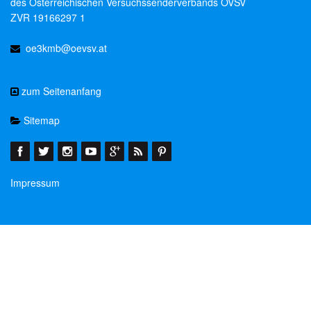
des Österreichischen Versuchssenderverbands ÖVSV
ZVR 19166297 1
oe3kmb@oevsv.at
zum Seitenanfang
Sitemap
Impressum