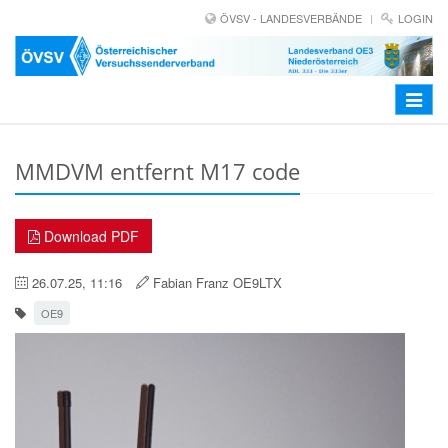
ÖVSV - LANDESVERBÄNDE
LOGIN
Toggle
navigat
MMDVM entfernt M17 code
Download PDF
26.07.25, 11:16
Fabian Franz OE9LTX
OE9