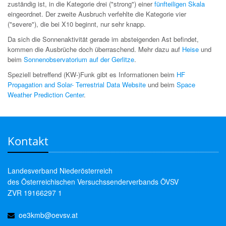
zuständig ist, in die Kategorie drei ("strong") einer
fünfteiligen Skala
eingeordnet. Der zweite Ausbruch verfehlte die Kategorie vier
("severe"), die bei X10 beginnt, nur sehr knapp.
Da sich die Sonnenaktivität gerade im absteigenden Ast befindet,
kommen die Ausbrüche doch überraschend. Mehr dazu auf
Heise
und
beim
Sonnenobservatorium auf der Gerlitze
.
Speziell betreffend (KW-)Funk gibt es Informationen beim
HF
Propagation and Solar- Terrestrial Data Website
und beim
Space
Weather Prediction Center
.
Kontakt
Landesverband Niederösterreich
des Österreichischen Versuchssenderverbands ÖVSV
ZVR 19166297 1
oe3kmb@oevsv.at